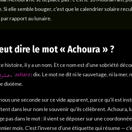
e. Si elle semble bouger, c'est que le calendrier solaire rec
par rapport au lunaire.
eut dire le mot « Achoura » ?
e histoire, il y a un nom. Et ce nom est d'une sobriété déc
عشرة
,
ʿashara
: dix. Le mot ne dit ni le sauvetage, ni la mer, ni 
Le dixième.
ous une seconde sur ce vide apparent, parce qu'il est inst
tent dans leur nom le souvenir qu'ils célèbrent. Achoura, lu
ge pas dans le mot : il vient se déposer sur une coordonné
emier mois. C'est l'inverse d'une étiquette qui résume — c'