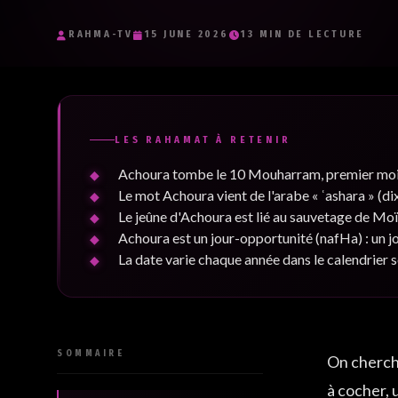
Je souhaite recevoir les e-mails inspirants de RaHma-TV et j'accept
politique de confidentialité.
*
RAHMA-TV
15 JUNE 2026
13 MIN DE LECTURE
Je m'inscris
LES RAHAMAT À RETENIR
Achoura tombe le 10 Mouharram, premier mois du 
Le mot Achoura vient de l'arabe « ʿashara » (dix)
Le jeûne d'Achoura est lié au sauvetage de Moï
Achoura est un jour-opportunité (nafHa) : un jo
La date varie chaque année dans le calendrier so
SOMMAIRE
On cherche
à cocher, 