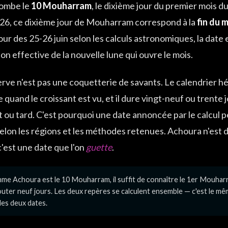
ombe le
10 Mouharram
, le dixième jour du premier mois d
026, ce dixième jour de Mouharram correspond à la
fin du m
tour des 25-26 juin selon les calculs astronomiques, la dat
ion effective de la nouvelle lune qui ouvre le mois.
rve n'est pas une coquetterie de savants. Le calendrier hé
uand le croissant est vu, et il dure vingt-neuf ou trente j
 ou tard. C'est pourquoi une date annoncée par le calcul 
selon les régions et les méthodes retenues. Achoura n'est 
c'est une date que l'on
guette
.
e Achoura est le 10 Mouharram, il suffit de connaître le 1er Mouharr
outer neuf jours. Les deux repères se calculent ensemble — c'est le mê
 les deux dates.