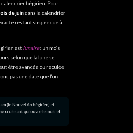
u calendrier hégirien. Pour
ois de juin
dans le calendrier
e exacte restant suspendue à
girien est
lunaire
: un mois
ours selon que la lune se
peut être avancée ou reculée
donc pas une date que l'on
am (le Nouvel An hégirien) et
me croissant qui ouvre le mois et