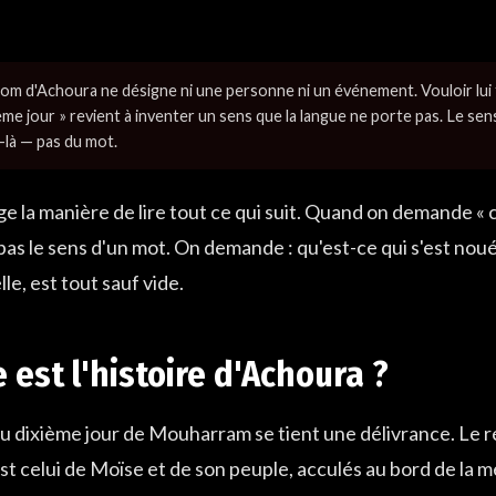
om d'Achoura ne désigne ni une personne ni un événement. Vouloir lui f
ème jour » revient à inventer un sens que la langue ne porte pas. Le sens
-là — pas du mot.
e la manière de lire tout ce qui suit. Quand on demande « c
s le sens d'un mot. On demande : qu'est-ce qui s'est noué 
le, est tout sauf vide.
 est l'histoire d'Achoura ?
 dixième jour de Mouharram se tient une délivrance. Le réc
t celui de Moïse et de son peuple, acculés au bord de la m