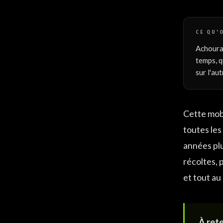
CE QU'
Achoura 
temps, q
sur l'aut
Cette mobi
toutes les
années plu
récoltes, p
et tout au 
À rete