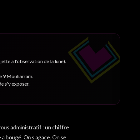
tte à l'observation de la lune).
 le 9 Mouharram.
de s'y exposer.
us administratif : un chiffre
re a bougé. On s'agace. On se