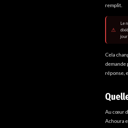
remplit.
Le n
dixi
jour
Cela chang
demande pa
réponse, el
Quelle
Au cœur du
Achoura es