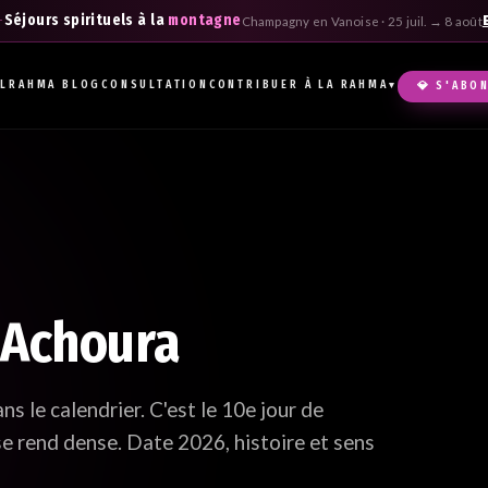
Séjours spirituels à la
montagne
Champagny en Vanoise · 25 juil. → 8 août
IL
RAHMA BLOG
CONSULTATION
CONTRIBUER À LA RAHMA
💎 S'ABO
▾
Hma
boîte
d'Achoura
 le calendrier. C'est le 10e jour de
e rend dense. Date 2026, histoire et sens