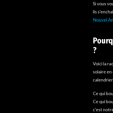
Si vous vo
ils s'encha
Nouvel An
Pourq
?
Voici la r
solaire en
calendrier
Ce qui bou
Ce qui bou
c'est notr