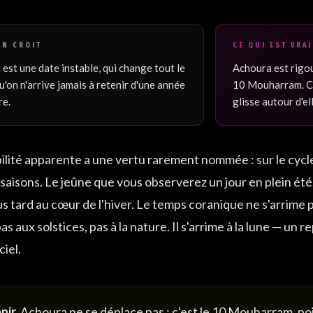
ON CROIT
CE QUI EST VRAI
est une date instable, qui change tout le
Achoura est rigo
u'on n'arrive jamais à retenir d'une année
10 Mouharram. C'e
re.
glisse autour d'el
lité apparente a une vertu rarement nommée : sur le cycl
 saisons. Le jeûne que vous observerez un jour en plein été
s tard au cœur de l'hiver. Le temps coranique ne s'arrime p
as aux solstices, pas à la nature. Il s'arrime à la lune — un re
ciel.
nir.
Achoura ne se déplace pas : c'est le 10 Mouharram, poi