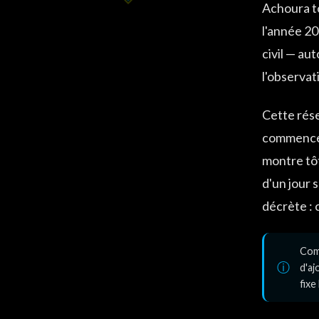
Achoura t
l'année 2
civil — au
l'observat
Cette rése
commence q
montre tôt
d'un jour 
décrète : 
Comm
d'aj
fixe