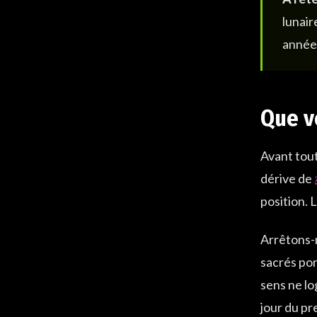
lunair
année 
Que v
Avant tout
dérive de
position. 
Arrêtons-n
sacrés por
sens ne lo
jour du pr