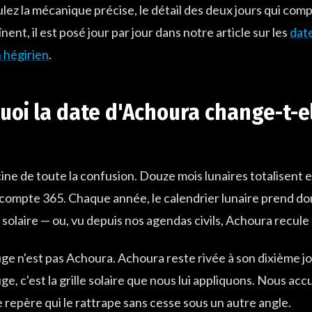
ulez la mécanique précise, le détail des deux jours qui com
înent, il est posé jour par jour dans notre article sur les
dat
 hégirien
.
uoi la date d'Achoura change-t-
acine de toute la confusion. Douze mois lunaires totalisent 
 compte 365. Chaque année, le calendrier lunaire prend don
 solaire — ou, vu depuis nos agendas civils, Achoura recule 
ge n'est pas Achoura. Achoura reste rivée à son dixième 
ge, c'est la grille solaire que nous lui appliquons. Nous accu
e repère qui le rattrape sans cesse sous un autre angle.