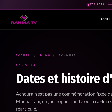
ÉTÉ 2026
ACCUE
La newsletter gratuite qui diffuse la ra
Recevez les enseignements du Professeur Raouti dans votre 
mail : des rappels et conseils pour
apprendre
,
comprendre
et
cheminer
.
ACCUEIL
/
BLOG
/
ACHOURA
Votre prénom *
Renseignez votre prénom
ACHOURA
Dates et histoire 
Votre adresse e-mail *
Renseignez votre adresse email. Ex. : abc@xyz.com
Achoura n'est pas une commémoration figée dans
Mouharram, un jour-opportunité où la raHma s
réarticulé.