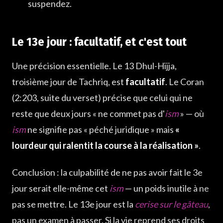
suspendez.
Le 13e jour : facultatif, et c'est tout
Une précision essentielle. Le 13 Dhul-Hijja,
troisième jour de Tachriq, est
facultatif
. Le Coran
(2:203, suite du verset) précise que celui qui ne
reste que deux jours « ne commet pas d'
ism
» — où
ism
ne signifie pas « péché juridique » mais
«
lourdeur qui ralentit la course à la réalisation »
.
Conclusion : la culpabilité de ne pas avoir fait le 3e
jour serait elle-même cet
ism
— un poids inutile à ne
pas se mettre. Le 13e jour est la
cerise sur le gâteau
,
pas un examen à passer. Si la vie reprend ses droits