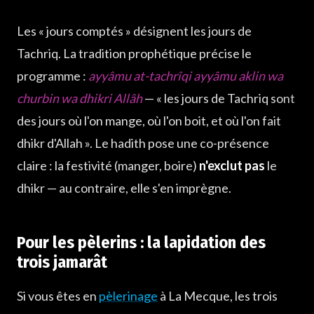
Les « jours comptés » désignent les jours de
Tachriq. La tradition prophétique précise le
programme :
ayyâmu at-tachrîqi ayyâmu aklin wa
churbin wa dhikri Allâh
— « les jours de Tachriq sont
des jours où l'on mange, où l'on boit, et où l'on fait
dhikr d'Allah ». Le hadith pose une co-présence
claire : la festivité (manger, boire)
n'exclut pas
le
dhikr — au contraire, elle s'en imprègne.
Pour les pèlerins : la lapidation des
trois jamarât
Si vous êtes en
pèlerinage
à La Mecque, les trois