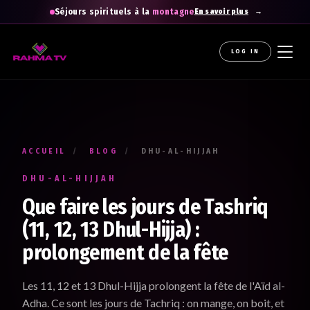
Séjours spirituels à la
montagne
En savoir plus
LOG IN
La newsletter gratuite qui diffuse la
raHma
Recevez les enseignements du Professeur Raouti dans
votre boîte mail : des rappels et conseils pour
apprendre
,
comprendre
et
cheminer
.
ACCUEIL
/
BLOG
/
DHU-AL-HIJJAH
Votre prénom *
DHU-AL-HIJJAH
Renseignez votre prénom
Que faire les jours de Tashriq
(11, 12, 13 Dhul-Hijja) :
prolongement de la fête
Votre adresse e-mail *
Renseignez votre adresse email. Ex. : abc@xyz.com
Les 11, 12 et 13 Dhul-Hijja prolongent la fête de l'Aïd al-
Adha. Ce sont les jours de Tachriq : on mange, on boit, et