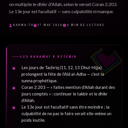
on multiplie le dhikr d'Allah, selon le verset Coran 2:203.
Je souhaite recevoir les e-mails inspirants de RaHma-TV et
Le 13e jour est facultatif — sans culpabilité ni manque.
j'accepte la politique de confidentialité.
*
RAHMA-TV
17 MAY 2026
4 MIN DE LECTURE
Je m'inscris
LES RAHAMAT À RETENIR
Les jours de Tachriq (11, 12, 13 Dhul-Hijja)
prolongent la fête de l'Aïd al-Adha — c'est la
sunna prophétique.
Coran 2:203 — « faites mention d'Allah durant des
jours comptés » : continuer le takbir et le dhikr
d'Allah.
Le 13e jour est facultatif sans être moindre ; la
culpabilité de ne pas le faire serait elle-même un
poids inutile.