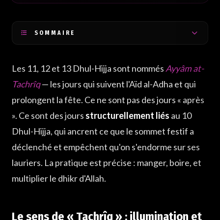
SOMMAIRE
Le sens de « Tachrîq » : illumination et orientation
Les 11, 12 et 13 Dhul-Hijja sont nommés
Ayyâm at-
Manger, boire, et faire dhikr
Tachrîq
— les jours qui suivent l'Aïd al-Adha et qui
Pour les pèlerins : la lapidation des trois jamarât
prolongent la fête. Ce ne sont pas des jours « après
Pour ceux qui ne font pas le hajj
». Ce sont des jours
structurellement liés
au 10
Le 13e jour : facultatif, et c'est tout
Dhul-Hijja, qui ancrent ce que le sommet festif a
déclenché et empêchent qu'on s'endorme sur ses
lauriers. La pratique est précise : manger, boire, et
multiplier le dhikr d'Allah.
Le sens de « Tachrîq » : illumination et