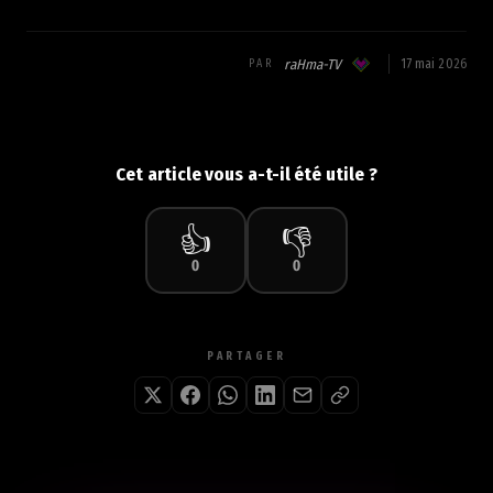
raHma-TV
17 mai 2026
PAR
Cet article vous a-t-il été utile ?
👍
👎
0
0
PARTAGER