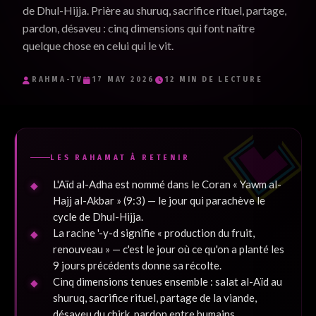
de Dhul-Hijja. Prière au shuruq, sacrifice rituel, partage,
Je souhaite recevoir les e-mails inspirants de RaHma-TV et
pardon, désaveu : cinq dimensions qui font naître
j'accepte la politique de confidentialité.
*
quelque chose en celui qui le vit.
Je m'inscris
RAHMA-TV
17 MAY 2026
12 MIN DE LECTURE
LES RAHAMAT À RETENIR
L'Aïd al-Adha est nommé dans le Coran « Yawm al-
Hajj al-Akbar » (9:3) — le jour qui parachève le
cycle de Dhul-Hijja.
La racine '-y-d signifie « production du fruit,
renouveau » — c'est le jour où ce qu'on a planté les
9 jours précédents donne sa récolte.
Cinq dimensions tenues ensemble : salat al-Aïd au
shuruq, sacrifice rituel, partage de la viande,
désaveu du chirk, pardon entre humains.