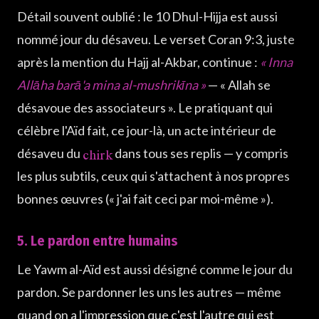
Détail souvent oublié : le 10 Dhul-Hijja est aussi
nommé jour du désaveu. Le verset Coran 9:3, juste
après la mention du Hajj al-Akbar, continue :
« Inna
Allāha barā'a mina al-mushrikīna »
— « Allah se
désavoue des associateurs ». Le pratiquant qui
célèbre l'Aïd fait, ce jour-là, un acte intérieur de
chirk
désaveu du
dans tous ses replis — y compris
les plus subtils, ceux qui s'attachent à nos propres
bonnes œuvres (« j'ai fait ceci par moi-même »).
5. Le pardon entre humains
Le Yawm al-Aïd est aussi désigné comme le jour du
pardon. Se pardonner les uns les autres — même
quand on a l'impression que c'est l'autre qui est