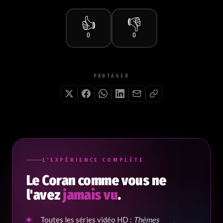
👍
👎
0
0
PARTAGER
L'EXPÉRIENCE COMPLÈTE
Le Coran comme vous ne
l'avez
jamais vu
.
Toutes les séries vidéo HD :
Thèmes