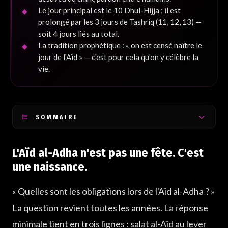
Le jour principal est le 10 Dhul-Hijja ; il est
prolongé par les 3 jours de Tashriq (11, 12, 13) —
soit 4 jours liés au total.
La tradition prophétique : « on est censé naître le
jour de l'Aïd » — c'est pour cela qu'on y célèbre la
vie.
SOMMAIRE
L'Aïd al-Adha n'est pas une fête. C'est une naissance.
L'Aïd al-Adha n'est pas une fête. C'est
Yawm al-Hajj al-Akbar : pourquoi ce jour est nommé le plus
une naissance.
important
Pourquoi le 10, et non le 9 ?
« Quelles sont les obligations lors de l'Aïd al-Adha ? »
Les cinq dimensions du jour : prière, sacrifice, partage,
La question revient toutes les années. La réponse
désaveu, pardon
minimale tient en trois lignes : salat al-Aïd au lever
1. La salat al-Aïd au shuruq