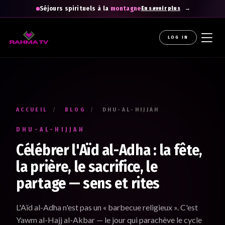
Séjours spirituels à la
montagne
En savoir plus
LOG IN
La newsletter gratuite qui diffuse la
raHma
Recevez les enseignements du Professeur Raouti dans
votre boîte mail : des rappels et conseils pour
apprendre
,
comprendre
et
cheminer
.
ACCUEIL
/
BLOG
/
DHU-AL-HIJJAH
Votre prénom *
DHU-AL-HIJJAH
Renseignez votre prénom
Célébrer l'Aïd al-Adha : la fête,
la prière, le sacrifice, le
partage — sens et rites
Votre adresse e-mail *
Renseignez votre adresse email. Ex. : abc@xyz.com
L'Aïd al-Adha n'est pas un « barbecue religieux ». C'est
Yawm al-Hajj al-Akbar — le jour qui parachève le cycle