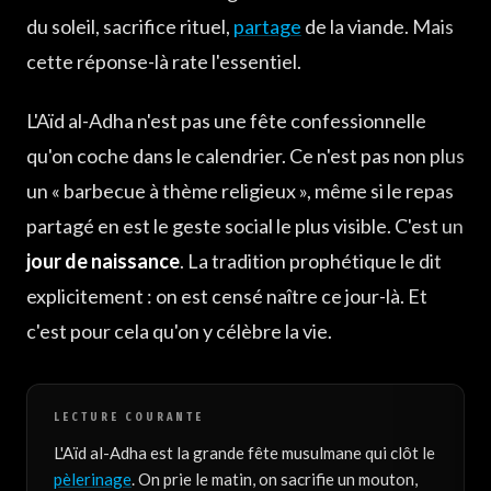
du soleil, sacrifice rituel,
partage
de la viande. Mais
2. Le sacrifice rituel (Qurbani)
cette réponse-là rate l'essentiel.
3. Le partage de la viande
4. Le désaveu (barā'a)
L'Aïd al-Adha n'est pas une fête confessionnelle
5. Le pardon entre humains
qu'on coche dans le calendrier. Ce n'est pas non plus
1 jour ou 4 ? Le cycle complet de l'Aïd et de Tashriq
un « barbecue à thème religieux », même si le repas
Comment célébrer aujourd'hui ?
partagé en est le geste social le plus visible. C'est un
Quelles sont les obligations lors de l'Aïd ?
jour de naissance
. La tradition prophétique le dit
Quelle est la sunna de l'Aïd ?
explicitement : on est censé naître ce jour-là. Et
c'est pour cela qu'on y célèbre la vie.
LECTURE COURANTE
L'Aïd al-Adha est la grande fête musulmane qui clôt le
pèlerinage
. On prie le matin, on sacrifie un mouton,