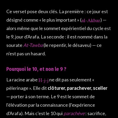
Ce verset pose deux clés. La première : ce jour est
al-Akbar
désigné comme « le plus important » (
) —
alors même que le sommet expérientiel du cycle est
le 9, jour d'Arafa. La seconde : il est nommé dans la
sourate
At-Tawba
(le repentir, le désaveu) — ce
n'est pas un hasard.
Pourquoi le 10, et non le 9 ?
H-j-j
La racine arabe
ne dit pas seulement «
pèlerinage ». Elle dit
clôturer, parachever, sceller
— porter à son terme. Le 9 est le sommet de
l'élévation par la connaissance (l'expérience
d'Arafa). Mais c'est le 10 qui
parachève
: sacrifice,