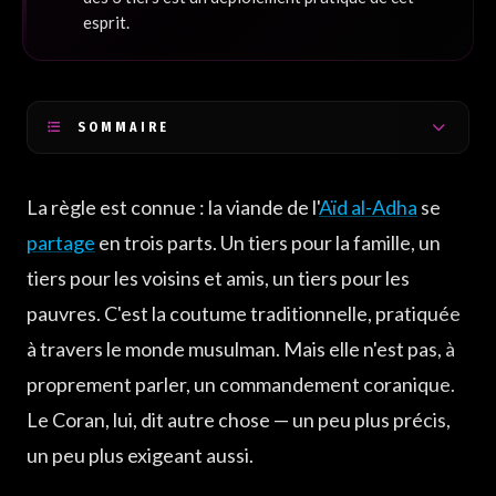
esprit.
SOMMAIRE
Ce que dit le Coran : manger et nourrir deux types de
démunis
La règle est connue : la viande de l'
Aïd al-Adha
se
Pourquoi 3 tiers et pas 2 destinataires ?
partage
en trois parts. Un tiers pour la famille, un
Comment faire concrètement
tiers pour les voisins et amis, un tiers pour les
L'esprit derrière la règle
pauvres. C'est la coutume traditionnelle, pratiquée
à travers le monde musulman. Mais elle n'est pas, à
proprement parler, un commandement coranique.
Le Coran, lui, dit autre chose — un peu plus précis,
un peu plus exigeant aussi.