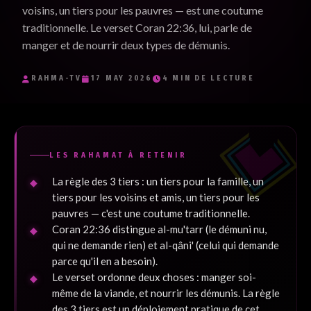
voisins, un tiers pour les pauvres — est une coutume
Je souhaite recevoir les e-mails inspirants de RaHma-TV et
traditionnelle. Le verset Coran 22:36, lui, parle de
j'accepte la politique de confidentialité.
*
manger et de nourrir deux types de démunis.
Je m'inscris
RAHMA-TV
17 MAY 2026
4 MIN DE LECTURE
LES RAHAMAT À RETENIR
La règle des 3 tiers : un tiers pour la famille, un
tiers pour les voisins et amis, un tiers pour les
pauvres — c'est une coutume traditionnelle.
Coran 22:36 distingue al-mu'tarr (le démuni nu,
qui ne demande rien) et al-qâni' (celui qui demande
parce qu'il en a besoin).
Le verset ordonne deux choses : manger soi-
même de la viande, et nourrir les démunis. La règle
des 3 tiers est un déploiement pratique de cet