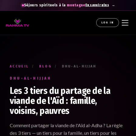
Séjours spirituels à la
montagne
En savoir plus
LOG IN
La newsletter gratuite qui diffuse la
raHma
Recevez les enseignements du Professeur Raouti dans
votre boîte mail : des rappels et conseils pour
apprendre
,
comprendre
et
cheminer
.
ACCUEIL
/
BLOG
/
DHU-AL-HIJJAH
Votre prénom *
DHU-AL-HIJJAH
Renseignez votre prénom
Les 3 tiers du partage de la
viande de l'Aïd : famille,
voisins, pauvres
Votre adresse e-mail *
Renseignez votre adresse email. Ex. : abc@xyz.com
Comment partager la viande de l'Aïd al-Adha ? La règle
des 3 tiers — un tiers pour la famille, un tiers pour les