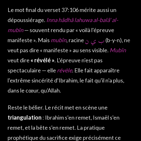
Le mot final du verset 37:106 mérite aussi un
dépoussiérage.
Inna hâdhâ lahuwa al-balâ' al-
mubîn
— souvent rendu par « voilà l'épreuve
ب ي ن
manifeste ». Mais
mubîn
, racine
(b-y-n), ne
veut pas dire « manifeste » au sens visible.
Mubîn
veut dire
« révélé »
. L'épreuve n'est pas
spectaculaire — elle
révèle
. Elle fait apparaître
l'extrême sincérité d'Ibrahim, le fait qu'il n'a plus,
dans le cœur, qu'Allah.
Reste le bélier. Le récit met en scène une
triangulation
: Ibrahim s'en remet, Ismaël s'en
remet, et la bête s'en remet. La pratique
prophétique du sacrifice exige précisément ce