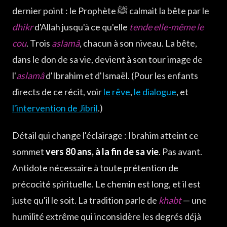
dernier point : le Prophète ﷺ calmait la bête par le
dhikr
d'Allah jusqu'à ce qu'elle
tende elle-même le
cou
. Trois
aslamâ
, chacun à son niveau. La bête,
dans le don de sa vie, devient à son tour image de
l'
aslamâ
d'Ibrahim et d'Ismaël. (Pour les enfants
directs de ce récit, voir
le rêve
,
le dialogue
, et
l'intervention de Jibril
.)
Détail qui change l'éclairage : Ibrahim atteint ce
sommet
vers 80 ans, à la fin de sa vie
. Pas avant.
Antidote nécessaire à toute prétention de
précocité spirituelle. Le chemin est long, et il est
juste qu'il le soit. La tradition parle de
khabt
— une
humilité extrême qui inconsidère les degrés déjà