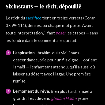
Six instants — le récit, dépouillé
Six instants — le récit, dépouillé
Trois matrices, un sommet — où ce test se loge sur le
chemin
Le récit du
sacrifice
tient en treize versets (Coran
Le verset cadre — Coran 2:124 et le mot kalimât
37:99-111), denses, où chaque mot porte. Avant
L'ordre venait-il d'Allah ? La traversée de l'ambiguïté
toute interprétation, il faut
poser
les étapes — sans
radicale
les fondre dans le commentaire qui suit.
Ce qu'Ibrahim a vraiment sacrifié — et ce que le bélier dit
L'aspiration
. Ibrahim, qui a vieilli sans
descendance, prie pour un fils digne. Il obtient
Ismaël — l'enfant tant attendu, qu'il a aussi dû
laisser au désert avec Hagar. Une première
remise.
Le moment du rêve
. Bien plus tard, Ismaël a
grandi : il est devenu
ghulâm Halîm
, jeune