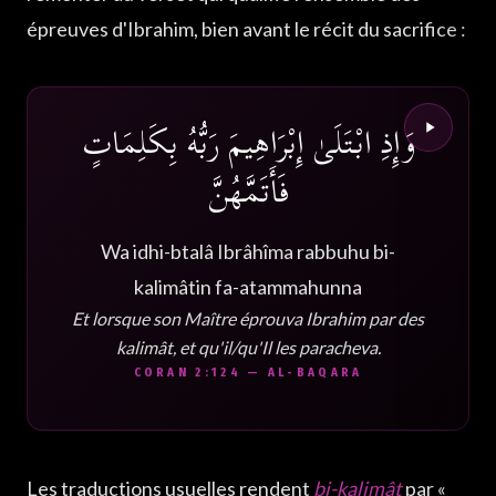
épreuves d'Ibrahim, bien avant le récit du sacrifice :
وَإِذِ ابْتَلَىٰ إِبْرَاهِيمَ رَبُّهُ بِكَلِمَاتٍ
فَأَتَمَّهُنَّ
Wa idhi-btalâ Ibrâhîma rabbuhu bi-
kalimâtin fa-atammahunna
Et lorsque son Maître éprouva Ibrahim par des
kalimât, et qu'il/qu'Il les paracheva.
CORAN 2:124 — AL-BAQARA
Les traductions usuelles rendent
bi-kalimât
par «