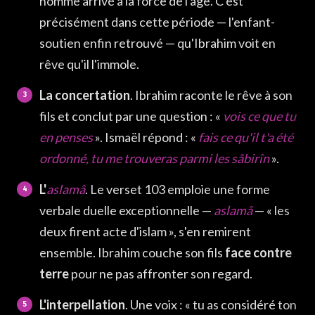
homme arrivé à la force de l'âge. C'est
précisément dans cette période — l'enfant-
soutien enfin retrouvé — qu'Ibrahim voit en
rêve qu'il l'immole.
La concertation
. Ibrahim raconte le rêve à son
fils et conclut par une question : «
vois ce que tu
en penses
». Ismaël répond : «
fais ce qu'il t'a été
ordonné, tu me trouveras parmi les sâbirîn
».
L'
aslamâ
. Le verset 103 emploie une forme
verbale duelle exceptionnelle —
aslamâ
— « les
deux firent acte d'islam », s'en remirent
ensemble. Ibrahim couche son fils
face contre
terre
pour ne pas affronter son regard.
L'interpellation
. Une voix : « tu as considéré ton