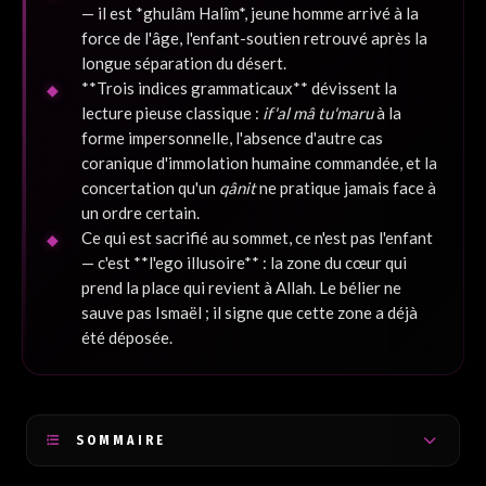
— il est *ghulâm Halîm*, jeune homme arrivé à la
force de l'âge, l'enfant-soutien retrouvé après la
longue séparation du désert.
**Trois indices grammaticaux** dévissent la
lecture pieuse classique :
if'al mâ tu'maru
à la
forme impersonnelle, l'absence d'autre cas
coranique d'immolation humaine commandée, et la
concertation qu'un
qânit
ne pratique jamais face à
un ordre certain.
Ce qui est sacrifié au sommet, ce n'est pas l'enfant
— c'est **l'ego illusoire** : la zone du cœur qui
prend la place qui revient à Allah. Le bélier ne
sauve pas Ismaël ; il signe que cette zone a déjà
été déposée.
SOMMAIRE