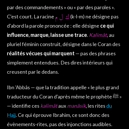
par des commandements » ou « par des paroles ».
ك ل م
C'est court. La racine
(k-l-m) ne désigne pas
d'abord la parole prononcée : elle désigne
ce qui
influence, marque, laisse une trace
.
Kalimât
, au
pluriel féminin construit, désigne dans le Coran des
réalités vécues qui marquent
— pas des phrases
simplement entendues. Des dires intérieurs qui
creusent par le dedans.
Ibn 'Abbâs — que la tradition appelle « le plus grand
traducteur du Coran d'après même le prophète ﷺ »
— identifie ces
kalimât
aux
manâsik
, les rites
du
Hajj
. Ce qui éprouve Ibrahim, ce sont donc des
évènements-rites, pas des injonctions audibles.