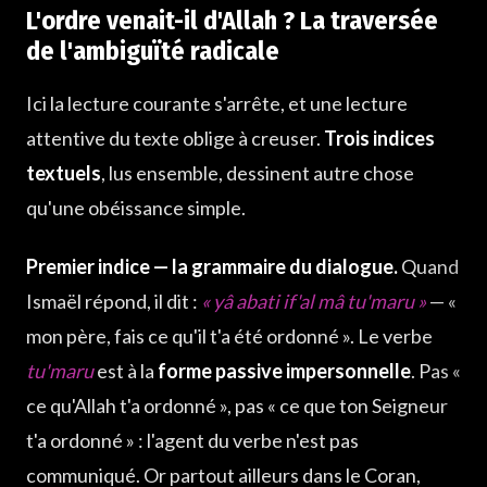
L'ordre venait-il d'Allah ? La traversée
de l'ambiguïté radicale
Ici la lecture courante s'arrête, et une lecture
attentive du texte oblige à creuser.
Trois indices
textuels
, lus ensemble, dessinent autre chose
qu'une obéissance simple.
Premier indice — la grammaire du dialogue.
Quand
Ismaël répond, il dit :
« yâ abati if'al mâ tu'maru »
— «
mon père, fais ce qu'il t'a été ordonné ». Le verbe
tu'maru
est à la
forme passive impersonnelle
. Pas «
ce qu'Allah t'a ordonné », pas « ce que ton Seigneur
t'a ordonné » : l'agent du verbe n'est pas
communiqué. Or partout ailleurs dans le Coran,