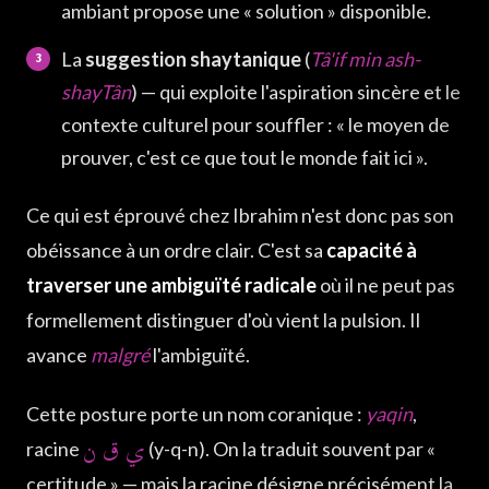
ambiant propose une « solution » disponible.
La
suggestion shaytanique
(
Tâ'if min ash-
shayTân
) — qui exploite l'aspiration sincère et le
contexte culturel pour souffler : « le moyen de
prouver, c'est ce que tout le monde fait ici ».
Ce qui est éprouvé chez Ibrahim n'est donc pas son
obéissance à un ordre clair. C'est sa
capacité à
traverser une ambiguïté radicale
où il ne peut pas
formellement distinguer d'où vient la pulsion. Il
avance
malgré
l'ambiguïté.
Cette posture porte un nom coranique :
yaqin
,
ي ق ن
racine
(y-q-n). On la traduit souvent par «
certitude » — mais la racine désigne précisément la