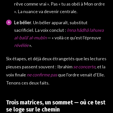
rêve comme vrai ». Pas « tu as obéi à Mon ordre
». La nuance va devenir centrale.
Le bélier
. Un bélier apparaît, substitut
sacrificiel. La voix conclut :
Inna hâdhâ lahuwa
al-balâ' al-mubîn
— « voilà ce qu'est l'épreuve
révélée
».
Six étapes, et déjà deux étrangetés que les lectures
pieuses passent souvent : Ibrahim
se concerte
, et la
voix finale
ne confirme pas
que l'ordre venait d'Elle.
Tenons ces deux faits.
Trois matrices, un sommet — où ce test
se loge sur le chemin