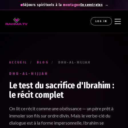
Séjours spirituels à la
montagne
En savoir plus
LOG IN
La newsletter gratuite qui diffuse la
raHma
Recevez les enseignements du Professeur Raouti dans
votre boîte mail : des rappels et conseils pour
apprendre
,
comprendre
et
cheminer
.
ACCUEIL
/
BLOG
/
DHU-AL-HIJJAH
Votre prénom *
DHU-AL-HIJJAH
Renseignez votre prénom
Le test du sacrifice d'Ibrahim :
le récit complet
Votre adresse e-mail *
On lit ce récit comme une obéissance — un père prêt à
Renseignez votre adresse email. Ex. : abc@xyz.com
immoler son fils sur ordre divin. Mais le verbe-clé du
dialogue est à la forme impersonnelle, Ibrahim se