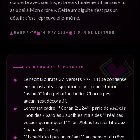
concerte avec son fils, et la voix finale ne dit jamais « tu
Je souhaite recevoir les e-mails inspirants de RaHma-TV et
as obéi à Mon ordre ». Cette ambiguïté n'est pas un
j'accepte la politique de confidentialité.
*
détail : c'est l'épreuve elle-même.
Je m'inscris
RAHMA-TV
16 MAY 2026
8 MIN DE LECTURE
LES RAHAMAT À RETENIR
Le récit (Sourate 37, versets 99-111) se condense
en six instants : aspiration, rêve, concertation,
*aslamâ*, interpellation, bélier. Chacun pèse —
aucun n'est décoratif.
Le verset cadre **Coran 2:124** parle de
kalimât
: non des « paroles » audibles, mais des **réalités
vécues qui marquent**. Ibn 'Abbâs les identifie aux
*manâsik* du Hajj.
**Ismaël n'est pas un enfant** au moment du rêve