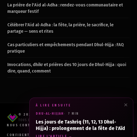
La prière de l'Aïd al-Adha : rendez-vous communautaire et
marqueur festif
Célébrer l'Aïd al-Adha : la fête, la prière, le sacrifice, le
partage — sens et rites
Cas particuliers et empêchements pendant Dhul-Hijja : FAQ
pratique
Invocations, dhikr et prières des 10 jours de Dhul-Hijja : quoi
dire, quand, comment
×
À LIRE ENSUITE
DHU-AL-HIJJAH
7 MIN
© 2026 RAHMA PROD
TOUS DROITS RÉSERVÉS.
Les jours de Tashriq (11, 12, 13 Dhul-
NOUS CONTACTER
CGV
Hijja) : prolongement de la fête de l'Aïd
CONFIDENTIALITÉ
MENTIONS LÉGALES
LIRE L'ARTICLE →