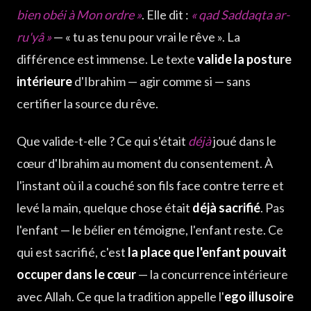
bien obéi à Mon ordre »
. Elle dit :
« qad Saddaqta ar-
ru'yâ »
— « tu as tenu pour vrai le rêve ». La
différence est immense. Le texte
valide la posture
intérieure
d'Ibrahim — agir comme si — sans
certifier la source du rêve.
Que valide-t-elle ? Ce qui s'était
déjà
joué dans le
cœur d'Ibrahim au moment du consentement. À
l'instant où il a couché son fils face contre terre et
levé la main, quelque chose était
déjà sacrifié
. Pas
l'enfant — le bélier en témoigne, l'enfant reste. Ce
qui est sacrifié, c'est
la place que l'enfant pouvait
occuper dans le cœur
— la concurrence intérieure
avec Allah. Ce que la tradition appelle l'
ego illusoire