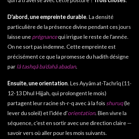
D'abord, une empreinte durable
. La densité
particulière de la présence divine pendant ces jours
laisse une
prégnance
qui irrigue le reste de l'année.
On ne sort pas indemne. Cette empreinte est
précisément ce que la promesse du hadith désigne
par
lâ tashqâ ba'dahâ abadan
.
Ensuite, une orientation
. Les Ayyâm at-Tachrîq (11-
12-13 Dhul Hijjah, qui prolongent le mois)
partagent leur racine sh-r-q avec à la fois
shuruq
(le
lever du soleil) et l'idée d'
orientation
. Bien vivre la
séquence, c'est en sortir avec une direction claire —
savoir vers où aller pour les mois suivants.