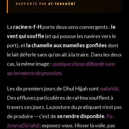
RAPPORTÉ PAR
AT-TABARÂNÎ
La
racine n-f-H
porte deux sens convergents :
le
vent qui souffle
(et qui pousse les navires vers le
port), et
la chamelle aux mamelles gonflées
dont
le lait déferle sans qu'on ait à la traire. Dans les deux
cas, la même image :
quelque chose déborde sans
qu'on exerce de pression
.
Les dix premiers jours de Dhul Hijjah sont
nafaHât
.
Des effluves particulières de raHma soufflent à
travers ces jours. La posture du pratiquant n'est pas
de produire — c'est de
se rendre disponible
.
Fa-
ta'arraDû lahâ
: exposez-vous. Hisser la voile, pas