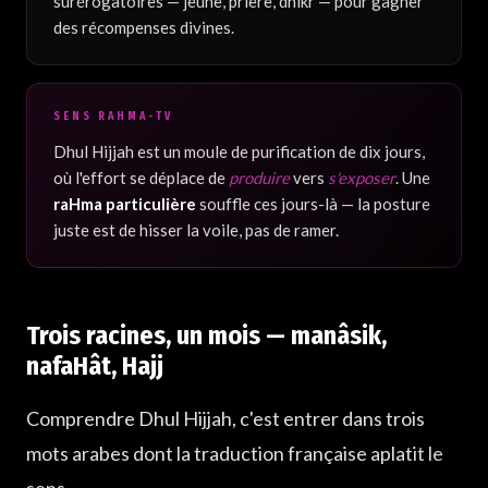
surérogatoires — jeûne, prière, dhikr — pour gagner
des récompenses divines.
SENS RAHMA-TV
Dhul Hijjah est un moule de purification de dix jours,
où l'effort se déplace de
produire
vers
s'exposer
. Une
raHma particulière
souffle ces jours-là — la posture
juste est de hisser la voile, pas de ramer.
Trois racines, un mois — manâsik,
nafaHât, Hajj
Comprendre Dhul Hijjah, c'est entrer dans trois
mots arabes dont la traduction française aplatit le
sens.