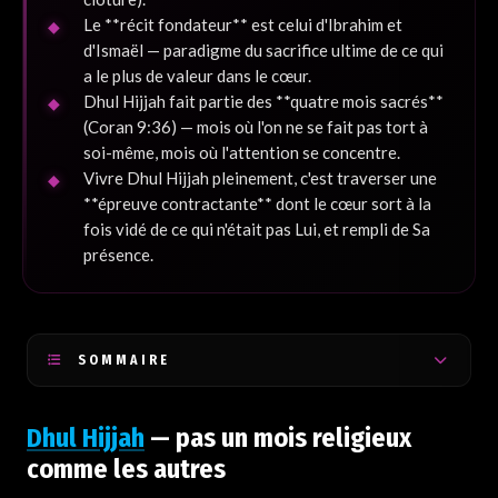
Le **récit fondateur** est celui d'Ibrahim et
d'Ismaël — paradigme du sacrifice ultime de ce qui
a le plus de valeur dans le cœur.
Dhul Hijjah fait partie des **quatre mois sacrés**
(Coran 9:36) — mois où l'on ne se fait pas tort à
soi-même, mois où l'attention se concentre.
Vivre Dhul Hijjah pleinement, c'est traverser une
**épreuve contractante** dont le cœur sort à la
fois vidé de ce qui n'était pas Lui, et rempli de Sa
présence.
SOMMAIRE
Dhul Hijjah — pas un mois religieux comme les autres
Dhul Hijjah
— pas un mois religieux
Trois racines, un mois — manâsik, nafaHât, Hajj
comme les autres
Manâsik — purifier le cœur d'autres qu'Allâh