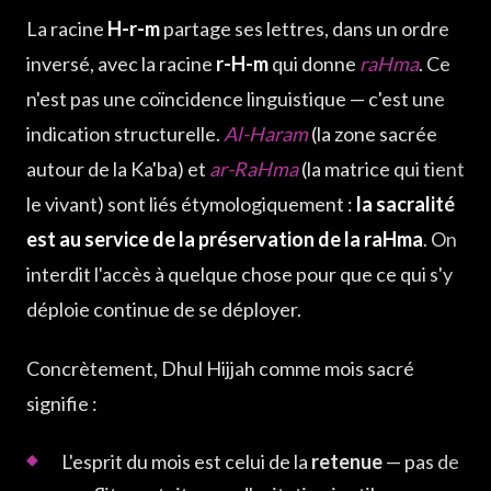
La racine
H-r-m
partage ses lettres, dans un ordre
inversé, avec la racine
r-H-m
qui donne
raHma
. Ce
n'est pas une coïncidence linguistique — c'est une
indication structurelle.
Al-Haram
(la zone sacrée
autour de la Ka'ba) et
ar-RaHma
(la matrice qui tient
le vivant) sont liés étymologiquement :
la sacralité
est au service de la préservation de la raHma
. On
interdit l'accès à quelque chose pour que ce qui s'y
déploie continue de se déployer.
Concrètement, Dhul Hijjah comme mois sacré
signifie :
L'esprit du mois est celui de la
retenue
— pas de