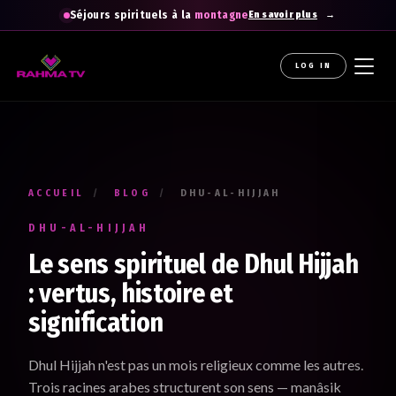
Séjours spirituels à la
montagne
En savoir plus
LOG IN
La newsletter gratuite qui diffuse la
raHma
Recevez les enseignements du Professeur Raouti dans
votre boîte mail : des rappels et conseils pour
apprendre
,
comprendre
et
cheminer
.
ACCUEIL
/
BLOG
/
DHU-AL-HIJJAH
Votre prénom *
DHU-AL-HIJJAH
Renseignez votre prénom
Le sens spirituel de Dhul Hijjah
: vertus, histoire et
signification
Votre adresse e-mail *
Renseignez votre adresse email. Ex. : abc@xyz.com
Dhul Hijjah n'est pas un mois religieux comme les autres.
Trois racines arabes structurent son sens — manâsik