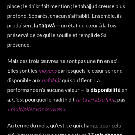
place ; le dhikr fait mention ; le tahajjud creuse plus
profond. Séparés, chacun s'affaiblit. Ensemble, ils
produisent la
taqwâ
— un état du cœur à la fois
préservé de ce qui le souille et rempli de Sa
présence.
Mais ces trois œuvres ne sont pas une fin en soi.
Elles sont les
moyens
par lesquels le cœur se rend
disponible aux
nafaHât
qui soufflent. La
performance n'a aucune valeur — la
disponibilité
en
a. C'est pourquoi le hadith dit
fa-ta'arraDû lahâ
, pas
« multipliez vos œuvres »
.
Au terme du mois, qu'est-ce qui change pour celui
qui l'a traversé avec cette posture ?
Trois choses
.