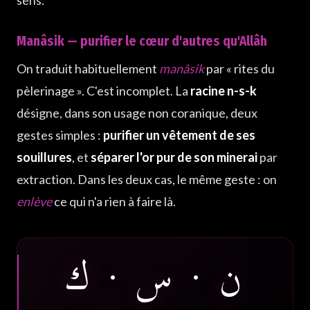
Manâsik — purifier le cœur d'autres qu'Allâh
On traduit habituellement
manâsik
par « rites du
pèlerinage ». C'est incomplet. La
racine n-s-k
désigne, dans son usage non coranique, deux
gestes simples :
purifier un vêtement de ses
souillures
, et
séparer l'or pur de son minerai
par
extraction. Dans les deux cas, le même geste : on
enlève
ce qui n'a rien à faire là.
ن · س · ك