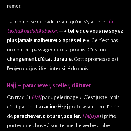
ramer.
La promesse du hadith vaut qu'on s'y arrête :
lâ
tashqâ ba'dahâ abadan
—
« telle que vous ne soyez
plus jamais malheureux après elle »
. Ce n'est pas
un confort passager qui est promis. C'est un
changement d'état durable
. Cette promesse est
l'enjeu qui justifie l'intensité du mois.
Hajj — parachever, sceller, clôturer
On traduit
Hajj
par « pèlerinage ». C'est juste, mais
c'est partiel. La
racine H-j-j
porte avant tout l'idée
de
parachever, clôturer, sceller
.
Hajjaja
signifie
porter une chose à son terme. Le verbe arabe