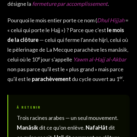
désigne la
fermeture par accomplissement
.
Pourquoi le mois entier porte ce nom (
Dhul Hijjah
=
« celui qui porte le Hajj ») ? Parce que c'est
le mois
de la clôture
— celui qui ferme l'année hijri, celui où
le pèlerinage de La Mecque parachève les manâsik,
e
celui où le 10
jour s'appelle
Yawm al-Hajj al-Akbar
non pas parce qu'il est le « plus grand » mais parce
er
qu'il est le
parachèvement
du cycle ouvert au 1
.
À RETENIR
Trois racines arabes — un seul mouvement.
Manâsik
dit ce qu'on enlève.
NafaHât
dit