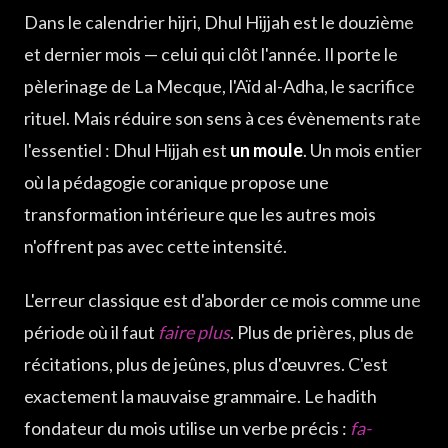
Dans le calendrier hijri, Dhul Hijjah est le douzième
NafaHât — les jours-opportunités où Allâh souffle
et dernier mois — celui qui clôt l'année. Il porte le
Hajj — parachever, sceller, clôturer
pèlerinage de La Mecque, l'Aïd al-Adha, le sacrifice
Le récit fondateur — Ibrahim et le sacrifice ultime
rituel. Mais réduire son sens à ces évènements rate
Pourquoi ce mois est sacré — la racine H-r-m et son
inversion
l'essentiel : Dhul Hijjah est
un moule
. Un mois entier
Ce que le mois demande — et ce qu'il promet
où la pédagogie coranique propose une
transformation intérieure que les autres mois
n'offrent pas avec cette intensité.
L'erreur classique est d'aborder ce mois comme une
période où il faut
faire plus
. Plus de prières, plus de
récitations, plus de jeûnes, plus d'œuvres. C'est
exactement la mauvaise grammaire. Le hadith
fondateur du mois utilise un verbe précis :
fa-