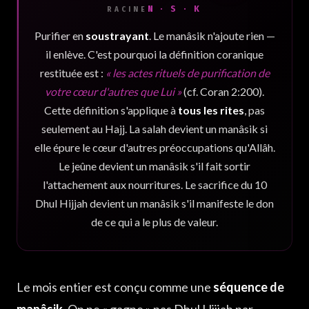
N · S · K
RACINE
Purifier en
soustrayant
. Le manâsik n'ajoute rien —
il enlève. C'est pourquoi la définition coranique
restituée est :
« les actes rituels de purification de
votre cœur d'autres que Lui »
(cf. Coran 2:200).
Cette définition s'applique à
tous les rites
, pas
seulement au Hajj. La salah devient un manâsik si
elle épure le cœur d'autres préoccupations qu'Allâh.
Le jeûne devient un manâsik s'il fait sortir
l'attachement aux nourritures. Le sacrifice du 10
Dhul Hijjah devient un manâsik s'il manifeste le don
de ce qui a le plus de valeur.
Le mois entier est conçu comme une
séquence de
manâsik
. On ne « gagne » pas Dhul Hijjah par