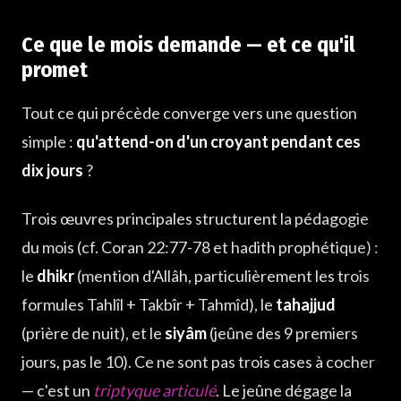
Ce que le mois demande — et ce qu'il
promet
Tout ce qui précède converge vers une question
simple :
qu'attend-on d'un croyant pendant ces
dix jours
?
Trois œuvres principales structurent la pédagogie
du mois (cf. Coran 22:77-78 et hadith prophétique) :
le
dhikr
(mention d'Allâh, particulièrement les trois
formules Tahlîl + Takbîr + Tahmîd), le
tahajjud
(prière de nuit), et le
siyâm
(jeûne des 9 premiers
jours, pas le 10). Ce ne sont pas trois cases à cocher
— c'est un
triptyque articulé
. Le jeûne dégage la