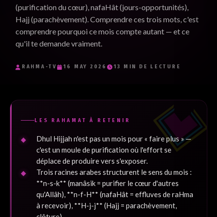
(purification du cœur), nafaHât (jours-opportunités),
Je souhaite recevoir les e-mails inspirants de RaHma-TV et
Hajj (parachèvement). Comprendre ces trois mots, c'est
j'accepte la politique de confidentialité.
*
comprendre pourquoi ce mois compte autant — et ce
qu'il te demande vraiment.
Je m'inscris
RAHMA-TV
16 MAY 2026
13 MIN DE LECTURE
LES RAHAMAT À RETENIR
Dhul Hijjah n'est pas un mois pour « faire plus » —
c'est un moule de purification où l'effort se
déplace de produire vers s'exposer.
Trois racines arabes structurent le sens du mois :
**n-s-k** (manâsik = purifier le cœur d'autres
qu'Allâh), **n-f-H** (nafaHât = effluves de raHma
à recevoir), **H-j-j** (Hajj = parachèvement,
clôture).