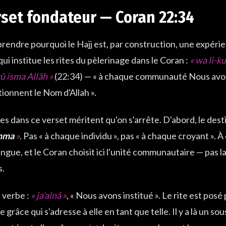
rset fondateur — Coran 22:34
endre pourquoi le Hajj est, par construction, une expérienc
qui institue les rites du pèlerinage dans le Coran :
« wa li-k
û isma Allâh »
(22:34) — « à chaque communauté Nous avons
tionnent le Nom d'Allah ».
es dans ce verset méritent qu'on s'arrête. D'abord, le dest
mma
»
. Pas « à chaque individu », pas « à chaque croyant ». 
ingue, et le Coran choisit ici l'unité communautaire — pas la
s.
e verbe :
« ja'alnâ »
, « Nous avons institué ». Le rite est posé
grâce qui s'adresse à elle en tant que telle. Il y a là un so