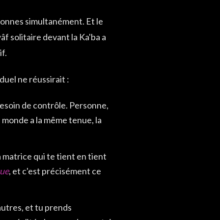
rsonnes simultanément. Et le
wâf solitaire devant la Ka'ba a
f.
uel ne réussirait :
e besoin de contrôle. Personne,
e monde a la même tenue, la
a matrice qui te tient en tient
ue
, et c'est précisément ce
autres, et tu prends