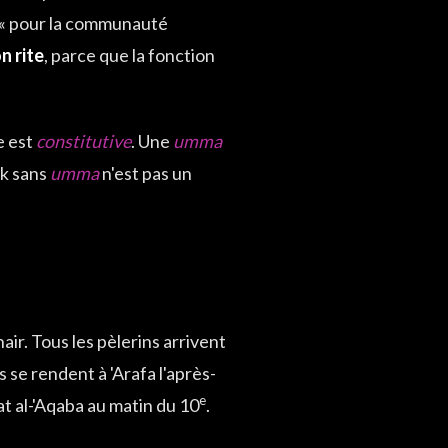
nt « pour la communauté
n rite
, parce que la fonction
e est
constitutive
. Une
umma
ik sans
umma
n'est pas un
ir. Tous les pèlerins arrivent
se rendent à 'Arafa l'après-
e
at al-'Aqaba au matin du 10
.