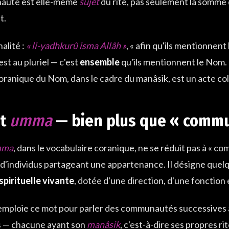
auté est elle-même
sujet
du rite, pas seulement la somme d
t.
nalité :
« li-yadhkurû isma Allâh »
, « afin qu'ils mentionnent
est au pluriel — c'est
ensemble
qu'ils mentionnent le Nom. 
ranique du Nom, dans le cadre du manâsik, est un acte coll
ot
umma
— bien plus que « comm
mma
, dans le vocabulaire coranique, ne se réduit pas à « 
 d'individus partageant une appartenance. Il désigne que
spirituelle vivante
, dotée d'une direction, d'une fonction 
emploie ce mot pour parler des communautés successives a
 — chacune ayant son
manâsik
, c'est-à-dire ses propres ri