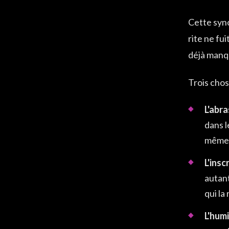
Cette syn
rite ne fui
déjà manqu
Trois chos
L'abra
dans l
même 
L'insc
autant
qui la
L'humi