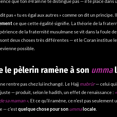
ence que ton iHrâm ne te distingue pas — il te place dans u
 dit pas « tu es égal aux autres » comme on dit un principe. I
lement
ce que cette égalité signifie. La théorie de la frate
'expérience de la fraternité musulmane se vit dans la foule 
sont deux choses très différentes — et le Coran institue l
evienne possible.
e le pèlerin ramène à son
umma
l
 ne rentre pas chez lui inchangé. Le Hajj
mabrûr
— celui qu
 juste — produit, selon le hadith, un effet de renaissance :
«
 de sa maman »
. Et ce qu'il ramène, ce n'est pas seulement
le — c'est
quelque chose pour son
umma
locale
.