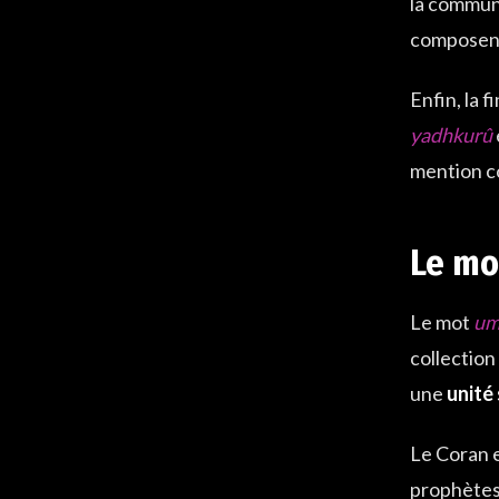
la commun
composen
Enfin, la fi
yadhkurû
mention co
Le m
Le mot
u
collection
une
unité 
Le Coran 
prophètes