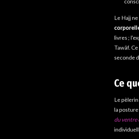
consci
Le Hajj ne
corporel
livres ; l
Tawâf. Ce 
seconde d
Ce qu
Le pèlerin
la posture
du ventre
individuel