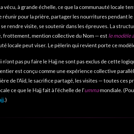
 a vécu, à grande échelle, ce que la communauté locale tent
se réunir pour la prière, partager les nourritures pendant l
se rendre visite, se soutenir dans les épreuves. La structu
é, frottement, mention collective du Nom — est
le modèle 
 locale peut viser. Le pèlerin qui revient porte ce modèle
i n'ont pas pu faire le Hajj ne sont pas exclus de cette lo
entier est conçu comme une expérience collective parallèl
rière de l'Aïd, le sacrifice partagé, les visites — toutes ces
ocale ce que le Hajj fait à l'échelle de l'
umma
mondiale. (Pour
jj
.)