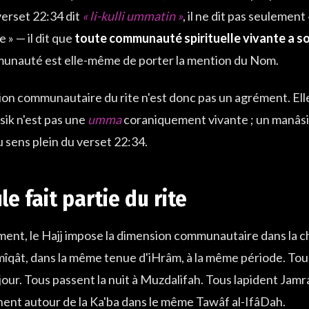
erset 22:34 dit
« li-kulli ummatin »
, il ne dit pas seuleme
» — il dit que
toute communauté spirituelle vivante a so
munauté est elle-même de porter la mention du Nom.
on communautaire du rite n'est donc pas un agrément. Ell
ik n'est pas une
umma
coraniquement vivante ; un manâs
 sens plein du verset 22:34.
le fait partie du rite
nt, le Hajj impose la dimension communautaire dans la cha
qât, dans la même tenue d'iHrâm, à la même période. Tous 
jour. Tous passent la nuit à Muzdalifah. Tous lapident Jamr
ent autour de la Ka'ba dans le même Tawâf al-IfâDah.