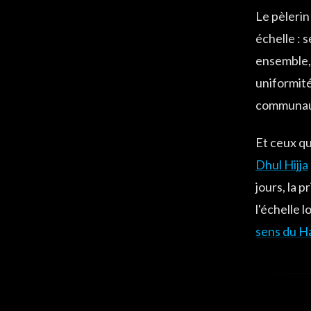
Le pèlerin
échelle : 
ensemble, 
uniformit
communauté
Et ceux qu
Dhul Hijja
jours, la p
l'échelle l
sens du Ha