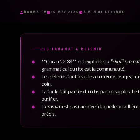
Je souhaite recevoir les e-mails inspirants de RaHma-TV et j'accept
politique de confidentialité.
*
RAHMA-TV
16 MAY 2026
4 MIN DE LECTURE
Je m'inscris
LES RAHAMAT À RETENIR
**Coran 22:34** est explicite :
« li-kulli umma
grammatical du rite est la communauté.
Les pèlerins font les rites en
même temps, mê
coin.
La foule fait
partie du rite
, pas en surplus. Le
purifier.
L'
umma
n'est pas une idée à laquelle on adhère
précis.