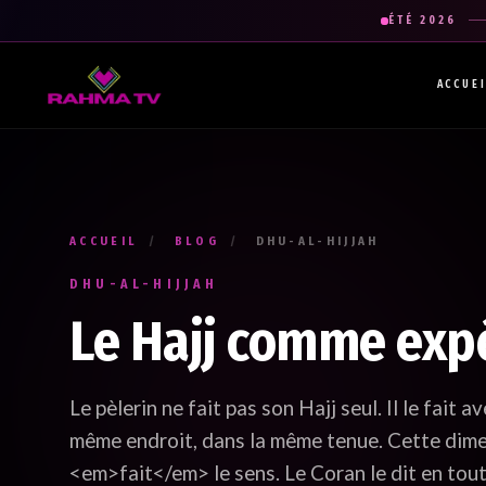
ÉTÉ 2026
ACCUE
La newsletter gratuite qui diffuse la ra
Recevez les enseignements du Professeur Raouti dans votre 
mail : des rappels et conseils pour
apprendre
,
comprendre
et
cheminer
.
ACCUEIL
/
BLOG
/
DHU-AL-HIJJAH
Votre prénom *
Renseignez votre prénom
DHU-AL-HIJJAH
Le Hajj comme exp
Votre adresse e-mail *
Renseignez votre adresse email. Ex. : abc@xyz.com
Le pèlerin ne fait pas son Hajj seul. Il le fait 
même endroit, dans la même tenue. Cette dimen
<em>fait</em> le sens. Le Coran le dit en tout