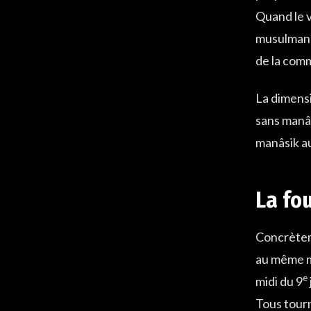
Quand le v
musulmane 
de la com
La dimensi
sans manâs
manâsik au
La fou
Concrèteme
au même mî
e
midi du 9
Tous tourn