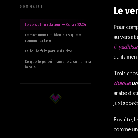
Le ve
SOMMAIRE
Le verset fondateur — Coran 22:34
Pour compr
Le mot umma — bien plus que «
au verset 
communauté »
li-yadhkur
La foule fait partie du rite
qu'ils men
Ce que le pèlerin ramène à son umma
locale
Trois chos
chaque
u
arabe dist
juxtaposé
Ensuite, l
comme une 