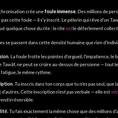
chronisation crée une
foule immense
. Des millions de pe
t pas cette foule — il s'y inscrit. Le pèlerin qui rêve d'un Ta
é quelque chose du rite : le rite
est
le déferlement collecti
es se passent dans cette densité humaine que rien d'individ
sion
. La foule frotte les pointes d'orgueil, l'impatience, l
e Tawâf, ne peut se croire au-dessus de personne — tout l
fatigue, le même rythme.
ription
. Tu inscris dans ton corps que tu n'es pas seul, que l
 d'autres. Cette inscription n'est pas verbale — elle est
véc
 rend irréversible.
lité
. Tu fais exactement la même chose que des millions d'