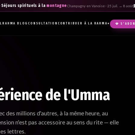
Séjours spirituels à la
montagne
Champagny en Vanoise · 25 juil. → 8 août
IL
RAHMA BLOG
CONSULTATION
CONTRIBUER À LA RAHMA
💎 S'ABO
▾
Hma
boîte
érience de l'Umma
avec des millions d'autres, à la même heure, au
sion n'est pas accessoire au sens du rite — elle
es lettres.