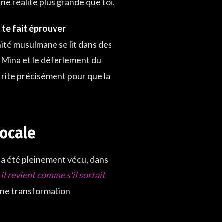
ne réalité plus grande que toi.
l
te fait éprouver
rnité musulmane se lit dans des
de Mina et le déferlement du
e rite précisément pour que la
ocale
i a été pleinement vécu, dans
 il revient comme s'il sortait
 une transformation