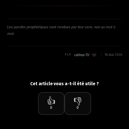
Les paroles prophétiques sont rendues par leur sens, non au mot à
mot.
raHma-TV
16 mai 2026
PAR
Cet article vous a-t-il été utile ?
👍
👎
0
0