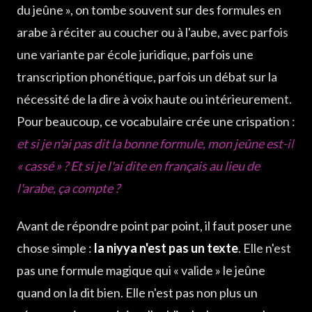
Niyya du jeûne d'Arafat ou des 9 jours — un cas spécifique
du jeûne », on tombe souvent sur des formules en
arabe à réciter au coucher ou à l'aube, avec parfois
Cas particuliers et erreurs fréquentes
une variante par école juridique, parfois une
transcription phonétique, parfois un débat sur la
nécessité de la dire à voix haute ou intérieurement.
Pour beaucoup, ce vocabulaire crée une crispation :
et si je n'ai pas dit la bonne formule, mon jeûne est-il
« cassé » ? Et si je l'ai dite en français au lieu de
l'arabe, ça compte ?
Avant de répondre point par point, il faut poser une
chose simple :
la niyya n'est pas un texte
. Elle n'est
pas une formule magique qui « valide » le jeûne
quand on la dit bien. Elle n'est pas non plus un