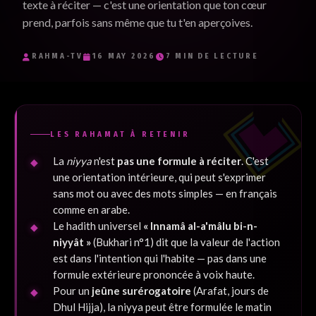
texte à réciter — c'est une orientation que ton cœur
Je souhaite recevoir les e-mails inspirants de RaHma-TV et
prend, parfois sans même que tu t'en aperçoives.
j'accepte la politique de confidentialité.
*
RAHMA-TV
16 MAY 2026
7 MIN DE LECTURE
Je m'inscris
LES RAHAMAT À RETENIR
La
niyya
n'est
pas une formule à réciter
. C'est
une orientation intérieure, qui peut s'exprimer
sans mot ou avec des mots simples — en français
comme en arabe.
Le hadith universel
« Innamâ al-a'mâlu bi-n-
niyyât »
(Bukhari n°1) dit que la valeur de l'action
est dans l'intention qui l'habite — pas dans une
formule extérieure prononcée à voix haute.
Pour un
jeûne surérogatoire
(Arafat, jours de
Dhul Hijja), la niyya peut être formulée le matin