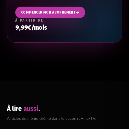
COMMENCER MON ABONNEMENT
À PARTIR DE
9,99€/mois
À lire
aussi
.
Chargement du verset…
Articles du même thème dans le cocon raHma-TV.