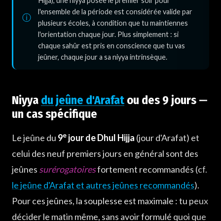
Hijja), une niyya posée le premier soir pour
l'ensemble de la période est considérée valide par
plusieurs écoles, à condition que tu maintiennes
l'orientation chaque jour. Plus simplement : si
chaque sahûr est pris en conscience que tu vas
jeûner, chaque jour a sa niyya intrinsèque.
Niyya
du jeûne d'Arafat
ou des 9 jours —
un cas spécifique
e
Le jeûne du
9
jour de Dhul Hijja
(jour d'Arafat) et
celui des neuf premiers jours en général sont des
jeûnes
surérogatoires
fortement recommandés (cf.
le jeûne d'Arafat et autres jeûnes recommandés
).
Pour ces jeûnes, la souplesse est maximale : tu peux
décider le matin même, sans avoir formulé quoi que