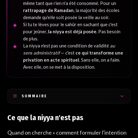
même tant que rien n'a été consommé. Pour un
rattrapage de Ramadan
, la majorité des écoles
demande qu'elle soit posée la veille au soir.
Si tu te lèves pour le sahûr en sachant que c'est
pour jeûner,
la niyya est déjà posée
. Pas besoin
de plus.
La niyya n'est pas une condition de validité
au
sens administratif
— c'est
ce qui transforme une
privation en acte spirituel
. Sans elle, on a faim.
Avec elle, on se met à la disposition.
SOMMAIRE
Ce que la niyya n'est pas
Ce que la niyya n'est pas
Ce que la niyya est — le hadith fondateur
Quand et comment la formuler — pratiquement
Quand on cherche « comment formuler l'intention