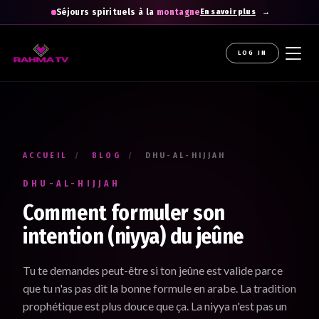
Séjours spirituels à la
montagne
En savoir plus
LOG IN
La newsletter gratuite qui diffuse la
raHma
Recevez les enseignements du Professeur Raouti dans
votre boîte mail : des rappels et conseils pour
apprendre
,
comprendre
et
cheminer
.
ACCUEIL
/
BLOG
/
DHU-AL-HIJJAH
Votre prénom *
DHU-AL-HIJJAH
Renseignez votre prénom
Comment formuler son
intention (niyya) du jeûne
Votre adresse e-mail *
Tu te demandes peut-être si ton jeûne est valide parce
Renseignez votre adresse email. Ex. : abc@xyz.com
que tu n'as pas dit la bonne formule en arabe. La tradition
prophétique est plus douce que ça. La niyya n'est pas un