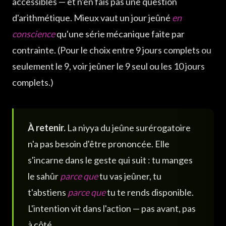
accessibles — et n'en fais pas une question
d'arithmétique. Mieux vaut un jour jeûné
en
conscience
qu'une série mécanique faite par
contrainte. (Pour le choix entre 9 jours complets ou
seulement le 9, voir jeûner le 9 seul ou les 10 jours
complets.)
À retenir.
La niyya du jeûne surérogatoire
n'a pas besoin d'être prononcée. Elle
s'incarne dans le geste qui suit : tu manges
le sahûr
parce que
tu vas jeûner, tu
t'abstiens
parce que
tu te rends disponible.
L'intention vit dans l'action — pas avant, pas
à côté.