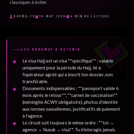
classiques à éviter.
Je souhaite recevoir les e-mails inspirants de RaHma-TV et
j'accepte la politique de confidentialité.
*
RAHMA-TV
16 MAY 2026
4 MIN DE LECTURE
Je m'inscris
LES RAHAMAT À RETENIR
Le visa Hajj est un visa **spécifique** : valable
uniquement pour la période du Hajj, lié à
l'opérateur agréé qui a inscrit ton dossier, non
transférable.
Documents indispensables : **passeport valide 6
mois après le retour**, **carnet de vaccination**
(méningite ACWY obligatoire), photos d'identité
aux normes saoudiennes, justificatifs de paiement
à l'agence.
Le circuit suit toujours le même ordre : **toi →
agence → Nusuk → visa**. Tu n'interagis jamais