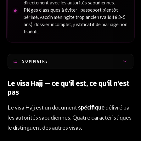
directement avec les autorités saoudiennes.
Pièges classiques à éviter : passeport bientôt
périmé, vaccin méningite trop ancien (validité 3-5
ans), dossier incomplet, justificatif de mariage non
traduit.
SOMMAIRE
Le visa Hajj — ce qu'il est, ce qu'il n'est pas
Le visa Hajj — ce qu'il est, ce qu'il n'est
La liste des documents à préparer
pas
Le circuit de demande — qui fait quoi
Le visa Hajj est un document
spécifique
délivré par
Erreurs et pièges courants à éviter
les autorités saoudiennes. Quatre caractéristiques
le distinguent des autres visas.