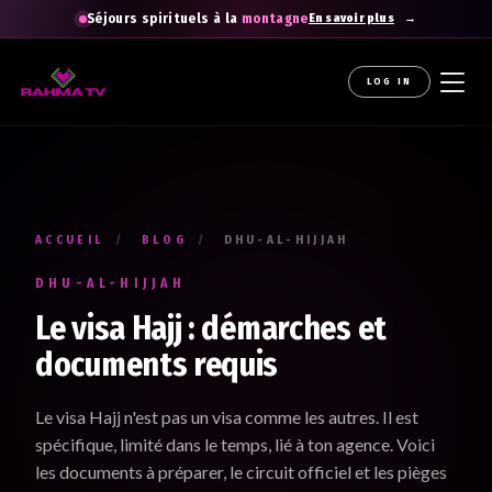
Séjours spirituels à la
montagne
En savoir plus
LOG IN
La newsletter gratuite qui diffuse la
raHma
Recevez les enseignements du Professeur Raouti dans
votre boîte mail : des rappels et conseils pour
apprendre
,
comprendre
et
cheminer
.
ACCUEIL
/
BLOG
/
DHU-AL-HIJJAH
Votre prénom *
DHU-AL-HIJJAH
Renseignez votre prénom
Le visa Hajj : démarches et
documents requis
Votre adresse e-mail *
Le visa Hajj n'est pas un visa comme les autres. Il est
Renseignez votre adresse email. Ex. : abc@xyz.com
spécifique, limité dans le temps, lié à ton agence. Voici
les documents à préparer, le circuit officiel et les pièges