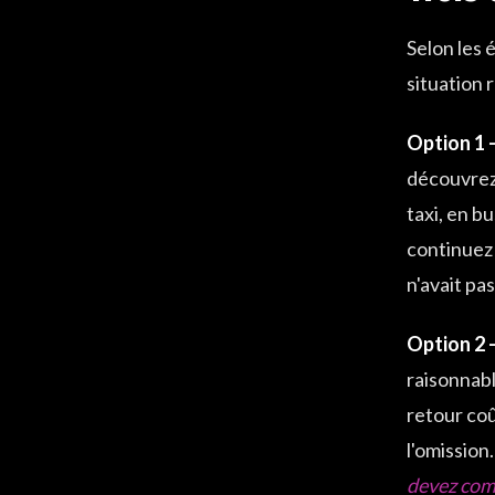
Selon les 
situation 
Option 1 
découvrez
taxi, en bu
continuez
n'avait pas
Option 2 
raisonnabl
retour coû
l'omission
devez com