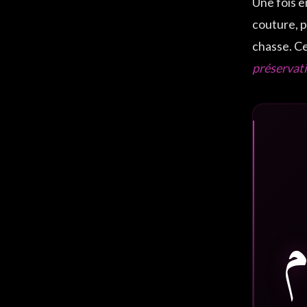
Une fois e
couture, p
chasse. Ce
préservat