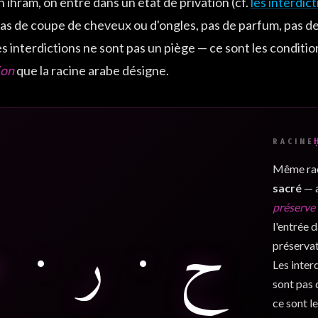
n ihram, on entre dans un état de privation (cf.
les interdic
as de coupe de cheveux ou d'ongles, pas de parfum, pas de
s interdictions ne sont pas un piège — ce sont les conditio
ion
que la racine arabe désigne.
RACINE
Même ra
sacré
— a
ح · ر · م
préserve
l'entrée 
préservat
Les inter
sont pas 
ce sont l