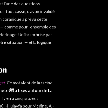
est l'une des questions
ir tout cassé, d'avoir invalidé
on coranique a prévu cette
nt — comme pour l'ensemble des
èlerinage. Un ihram brisé par
tre situation — et la logique
ion
qat
. Ce mot vient de la racine
ur de La
. Il y en a cinq, situés à
hû'l-Hulayfa pour Médine, Al-