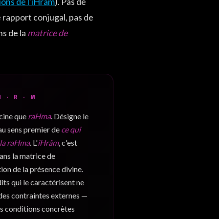
tions de l'iHrâm
). Pas de
 rapport conjugal, pas de
ns de la
matrice de
Ḥ · R · M
cine que
raHma
. Désigne le
u sens premier de
ce qui
 la raHma
. L'
iHrâm
, c'est
dans la matrice de
ion de la présence divine.
dits qui le caractérisent ne
des contraintes externes —
es conditions concrètes