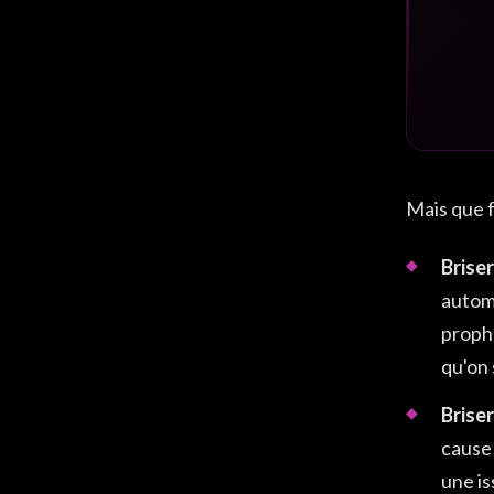
Mais que f
Briser
autom
prophé
qu'on 
Briser
cause 
une is