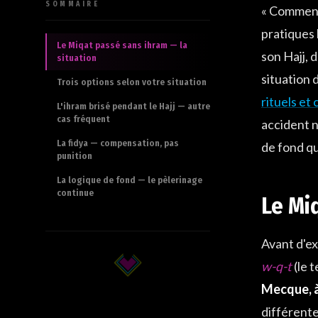
SOMMAIRE
« Comment 
pratiques 
Le Miqat passé sans ihram — la
son Hajj, 
situation
situation 
Trois options selon votre situation
rituels et 
L'ihram brisé pendant le Hajj — autre
cas fréquent
accident n
La fidya — compensation, pas
de fond qu
punition
La logique de fond — le pèlerinage
continue
Le Mi
Avant d'ex
w-q-t
(le 
Mecque, à
différente