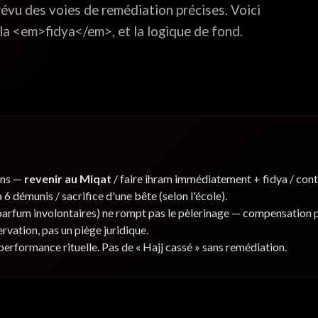
e la
révu des voies de remédiation précises. Voici
 la <em>fidya</em>, et la logique de fond.
ions —
revenir au Miqat
/ faire ihram immédiatement + fidya / cont
6 démunis / sacrifice d'une bête (selon l'école).
parfum involontaires) ne rompt pas le pèlerinage — compensation 
ervation, pas un piège juridique.
a performance rituelle. Pas de « Hajj cassé » sans remédiation.