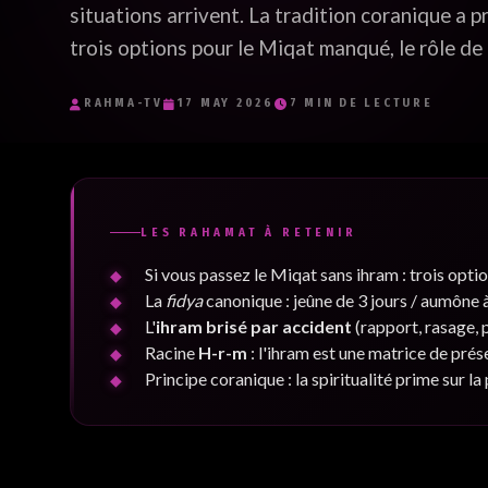
Je souhaite recevoir les e-mails inspirants de RaHma-TV et j'accept
situations arrivent. La tradition coranique a p
politique de confidentialité.
*
trois options pour le Miqat manqué, le rôle de
Je m'inscris
RAHMA-TV
17 MAY 2026
7 MIN DE LECTURE
LES RAHAMAT À RETENIR
Si vous passez le Miqat sans ihram : trois opt
La
fidya
canonique : jeûne de 3 jours / aumône à 
L'
ihram brisé par accident
(rapport, rasage, 
Racine
H-r-m
: l'ihram est une matrice de prés
Principe coranique : la spiritualité prime sur l