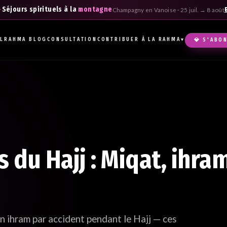
Séjours spirituels à la
montagne
Champagny en Vanoise · 25 juil. → 8 août
IL
RAHMA BLOG
CONSULTATION
CONTRIBUER À LA RAHMA
💎 S'ABO
▾
Hma
boîte
du Hajj : Miqat, ihra
on ihram par accident pendant le Hajj — ces