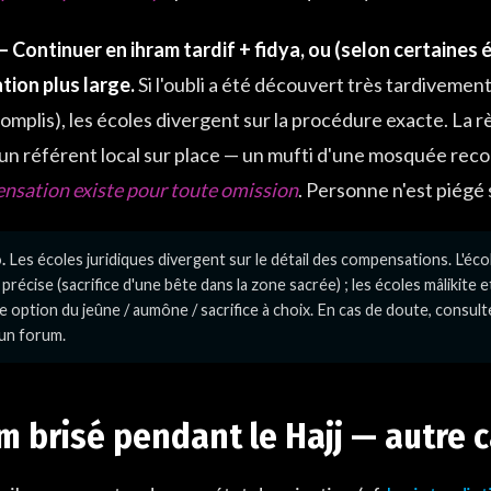
 Continuer en ihram tardif + fidya, ou (selon certaines 
ion plus large.
Si l'oubli a été découvert très tardivemen
complis), les écoles divergent sur la procédure exacte. La 
un référent local sur place — un mufti d'une mosquée rec
nsation existe pour toute omission
. Personne n'est piégé 
.
Les écoles juridiques divergent sur le détail des compensations. L'écol
 précise (sacrifice d'une bête dans la zone sacrée) ; les écoles mâlikite 
le option du jeûne / aumône / sacrifice à choix. En cas de doute, consult
un forum.
am brisé pendant le Hajj — autre 