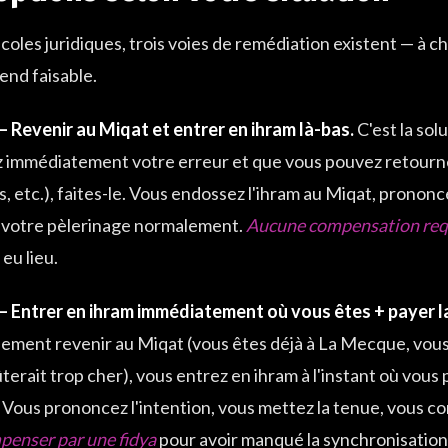
écoles juridiques, trois voies de remédiation existent — à c
rend faisable.
— Revenir au Miqat et entrer en ihram là-bas.
C'est la sol
 immédiatement votre erreur et que vous pouvez retourn
s, etc.), faites-le. Vous endossez l'ihram au Miqat, prononcez
 votre pèlerinage normalement.
Aucune compensation req
 eu lieu.
— Entrer en ihram immédiatement où vous êtes + payer la
ement revenir au Miqat (vous êtes déjà à La Mecque, vous 
terait trop cher), vous entrez en ihram à l'instant où vou
. Vous prononcez l'intention, vous mettez la tenue, vous c
penser par une fidya
pour avoir manqué la synchronisation a