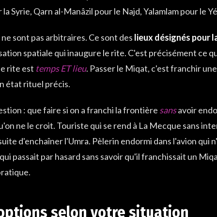
 la Syrie, Qarn al-Manâzil pour le Najd, Yalamlam pour le Yé
ne sont pas arbitraires. Ce sont des
lieux désignés pour la
ation spatiale qui inaugure le rite. C'est précisément ce q
le rite est
temps ET lieu
. Passer le Miqat, c'est franchir une
 état rituel précis.
stion : que faire si on a franchi la frontière
sans
avoir endos
'on ne le croit. Touriste qui se rend à La Mecque sans inte
uite d'enchaîner l'Umra. Pèlerin endormi dans l'avion qui n
ui passait par hasard sans savoir qu'il franchissait un Miqa
ratique.
 options selon votre situation