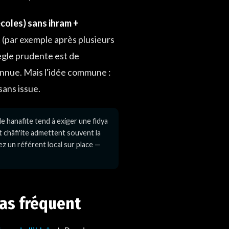
écoles) sans ihram +
t (par exemple après plusieurs
règle prudente est de
onnue. Mais l'idée commune :
sans issue.
e hanafite tend à exiger une fidya
et châfi'ite admettent souvent la
ez un référent local sur place —
cas fréquent