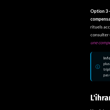
Option 3 —
compensat
rituels ac
consulter 
une compe
Info
plus
trip
pas 
L'ihr