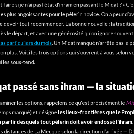
faire si je n'ai pas l'état d'ihram en passant le Miqat ? » C'
les plus angoissantes pour le pèlerin novice. On a peur d'avo
de devoir tout recommencer. La bonne nouvelle : la traditi
dès le départ, et avec une générosité qu'on ignore souve
cas particuliers du mois
. Un Miqat manqué n'arrête pas le p
on plus. Voici les trois options qui s'ouvrent à vous selon vo
i les sous-tend.
qat passé sans ihram — la situat
aminer les options, rappelons ce qu'est précisément le
Mi
temps marqué) et désigne
les lieux-frontières que le Prophète ﷺ a fixés auto
 partir desquels tout pèlerin doit avoir endossé l'ihram
s distances de La Mecque selon la direction d'arrivée — D