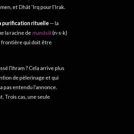
men, et Dhât 'Irq pour l'Irak.
 purification rituelle
— la
ue la racine de
manâsik
(n-s-k)
 frontière qui doit être
sé l'ihram ? Cela arrive plus
ntion de pèlerinage et qui
'a pas entendu l'annonce.
t. Trois cas, une seule