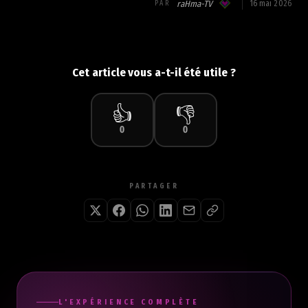
raHma-TV
16 mai 2026
PAR
Cet article vous a-t-il été utile ?
👍
👎
0
0
PARTAGER
L'EXPÉRIENCE COMPLÈTE