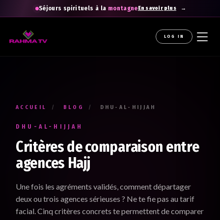
Séjours spirituels à la
montagne
En savoir plus
LOG IN
La newsletter gratuite qui diffuse la
raHma
Recevez les enseignements du Professeur Raouti dans
votre boîte mail : des rappels et conseils pour
apprendre
,
comprendre
et
cheminer
.
ACCUEIL
/
BLOG
/
DHU-AL-HIJJAH
Votre prénom *
DHU-AL-HIJJAH
Renseignez votre prénom
Critères de comparaison entre
agences Hajj
Votre adresse e-mail *
Une fois les agréments validés, comment départager
Renseignez votre adresse email. Ex. : abc@xyz.com
deux ou trois agences sérieuses ? Ne te fie pas au tarif
facial. Cinq critères concrets te permettent de comparer