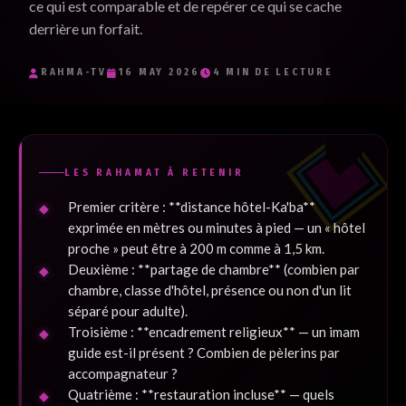
ce qui est comparable et de repérer ce qui se cache
Je souhaite recevoir les e-mails inspirants de RaHma-TV et
derrière un forfait.
j'accepte la politique de confidentialité.
*
RAHMA-TV
16 MAY 2026
4 MIN DE LECTURE
Je m'inscris
LES RAHAMAT À RETENIR
Premier critère : **distance hôtel-Ka'ba**
exprimée en mètres ou minutes à pied — un « hôtel
proche » peut être à 200 m comme à 1,5 km.
Deuxième : **partage de chambre** (combien par
chambre, classe d'hôtel, présence ou non d'un lit
séparé pour adulte).
Troisième : **encadrement religieux** — un imam
guide est-il présent ? Combien de pèlerins par
accompagnateur ?
Quatrième : **restauration incluse** — quels