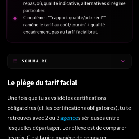
repas, où, qualité indicative, alternatives si régime
particulier.
Cinquième : **rapport qualité/prix réel** —
ramène le tarif au coût/jour/m² + qualité
encadrement, pas au tarif facial brut.
SOMMAIRE
Le piège du tarif facial
Le piège du tarif facial
Hébergement — distance, partage, classe
Encadrement humain et accompagnement religieux
Une fois que tu as validé les certifications
Restauration, transport, assurance — les services annexes
obligatoires (cf. les certifications obligatoires), tu te
retrouves avec 2 ou 3
agence
s sérieuses entre
Le rapport qualité-prix réel
lesquelles départager. Le réflexe est de comparer
les prix. C'est la pire manière de comparer.