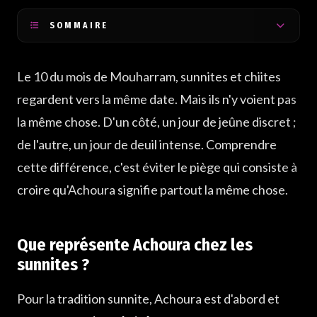
SOMMAIRE
Que représente Achoura chez les sunnites ?
Le 10 du mois de Mouharram, sunnites et chiites
Que représente Achoura chez les chiites ?
regardent vers la même date. Mais ils n'y voient pas
Les chiites jeûnent-ils le jour d'Achoura ?
la même chose. D'un côté, un jour de jeûne discret ;
Qu'est-ce qui rassemble malgré tout les deux traditions ?
de l'autre, un jour de deuil intense. Comprendre
cette différence, c'est éviter le piège qui consiste à
croire qu'Achoura signifie partout la même chose.
Que représente Achoura chez les
sunnites ?
Pour la tradition sunnite, Achoura est d'abord et