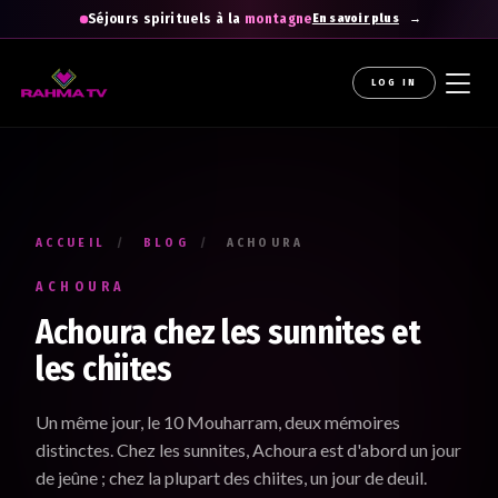
Séjours spirituels à la
montagne
En savoir plus
LOG IN
La newsletter gratuite qui diffuse la
raHma
Recevez les enseignements du Professeur Raouti dans
votre boîte mail : des rappels et conseils pour
apprendre
,
comprendre
et
cheminer
.
ACCUEIL
/
BLOG
/
ACHOURA
Votre prénom *
ACHOURA
Renseignez votre prénom
Achoura chez les sunnites et
les chiites
Votre adresse e-mail *
Un même jour, le 10 Mouharram, deux mémoires
Renseignez votre adresse email. Ex. : abc@xyz.com
distinctes. Chez les sunnites, Achoura est d'abord un jour
de jeûne ; chez la plupart des chiites, un jour de deuil.