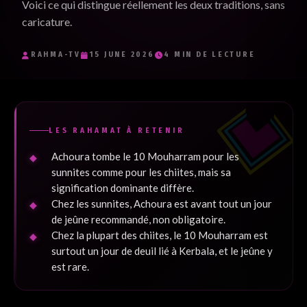
Voici ce qui distingue réellement les deux traditions, sans
Je souhaite recevoir les e-mails inspirants de RaHma-TV et
caricature.
j'accepte la politique de confidentialité.
*
RAHMA-TV
15 JUNE 2026
4 MIN DE LECTURE
Je m'inscris
LES RAHAMAT À RETENIR
Achoura tombe le 10 Mouharram pour les
sunnites comme pour les chiites, mais sa
signification dominante diffère.
Chez les sunnites, Achoura est avant tout un jour
de jeûne recommandé, non obligatoire.
Chez la plupart des chiites, le 10 Mouharram est
surtout un jour de deuil lié à Kerbala, et le jeûne y
est rare.