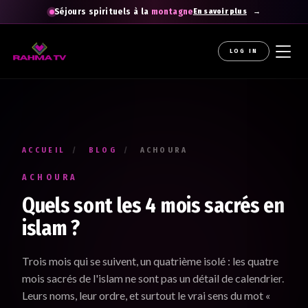
Séjours spirituels à la
montagne
En savoir plus
LOG IN
La newsletter gratuite qui diffuse la
raHma
Recevez les enseignements du Professeur Raouti dans
votre boîte mail : des rappels et conseils pour
apprendre
,
comprendre
et
cheminer
.
ACCUEIL
/
BLOG
/
ACHOURA
Votre prénom *
ACHOURA
Renseignez votre prénom
Quels sont les 4 mois sacrés en
islam ?
Votre adresse e-mail *
Trois mois qui se suivent, un quatrième isolé : les quatre
Renseignez votre adresse email. Ex. : abc@xyz.com
mois sacrés de l'islam ne sont pas un détail de calendrier.
Leurs noms, leur ordre, et surtout le vrai sens du mot «