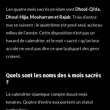
Quels sont les noms des 4 mois sacrés ?
Les quatre mois sacrés en islam sont
Dhoul-Qi'da,
Pourquoi trois mois se suivent et un seul est isolé ?
Dhoul-Hijja, Mouharram et Rajab
. Trois d'entre
Que veut vraiment dire « mois sacré » ?
eux se suivent ; le quatrième est posé seul, au beau
Pourquoi cette préservation plutôt qu'une liste
d'interdits ?
milieu de l'année. Cette disposition n'est pas un
hasard de calendrier, et le mot « sacré » qu'on leur
accole ne veut pas dire ce que la plupart des gens
croient.
Quels sont les noms des 4 mois sacrés
?
Le calendrier islamique compte douze mois
lunaires. Quatre d'entre eux portent un statut
particulier :