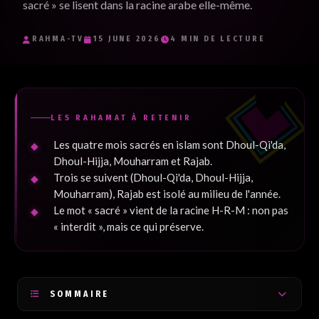
sacré » se lisent dans la racine arabe elle-même.
Je souhaite recevoir les e-mails inspirants de RaHma-TV et
j'accepte la politique de confidentialité.
*
RAHMA-TV
15 JUNE 2026
4 MIN DE LECTURE
Je m'inscris
LES RAHAMAT À RETENIR
Les quatre mois sacrés en islam sont Dhoul-Qi'da,
Dhoul-Hijja, Mouharram et Rajab.
Trois se suivent (Dhoul-Qi'da, Dhoul-Hijja,
Mouharram), Rajab est isolé au milieu de l'année.
Le mot « sacré » vient de la racine H-R-M : non pas
« interdit », mais ce qui préserve.
SOMMAIRE