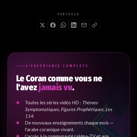
PARTAGER
L'EXPÉRIENCE COMPLÈTE
Le Coran comme vous ne
l'avez
jamais vu
.
Toutes les séries vidéo HD :
Thèmes
Symptomatiques
,
Figures Prophétiques
,
Les
114
.
De nouveaux enseignements chaque mois —
l'arabe coranique vivant.
L'accès à la communauté raHma-TV et aux