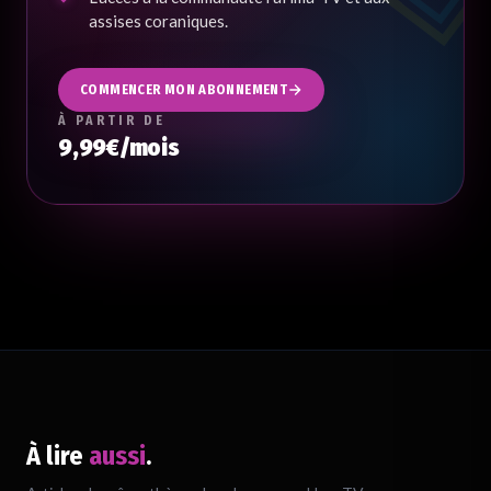
assises coraniques.
COMMENCER MON ABONNEMENT
À PARTIR DE
9,99€/mois
À lire
aussi
.
Chargement du verset…