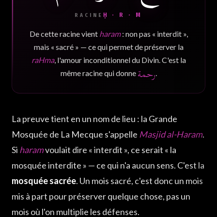
Ḥ · R · M
RACINE
De cette racine vient
haram
: non pas « interdit »,
mais « sacré » — ce qui permet de préserver la
raHma
, l'amour inconditionnel du Divin. C'est la
رحمة
même racine qui donne
.
La preuve tient en un nom de lieu : la Grande
Mosquée de La Mecque s'appelle
Masjid al-Haram
.
Si
haram
voulait dire « interdit », ce serait « la
mosquée interdite » — ce qui n'a aucun sens. C'est la
mosquée sacrée
. Un mois sacré, c'est donc un mois
mis à part pour préserver quelque chose, pas un
mois où l'on multiplie les défenses.