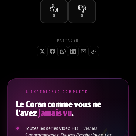
👍
👎
0
0
PARTAGER
L'EXPÉRIENCE COMPLÈTE
Le Coran comme vous ne
l'avez
jamais vu
.
Toutes les séries vidéo HD :
Thèmes
Symptomatiques
,
Figures Prophétiques
,
Les