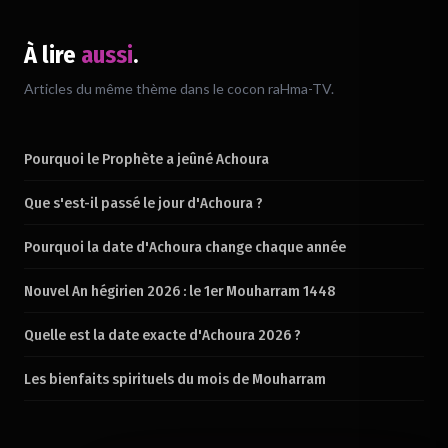
À lire
aussi
.
Chargement du verset…
Articles du même thème dans le cocon raHma-TV.
Pourquoi le Prophète a jeûné Achoura
Que s'est-il passé le jour d'Achoura ?
Pourquoi la date d'Achoura change chaque année
Nouvel An hégirien 2026 : le 1er Mouharram 1448
Quelle est la date exacte d'Achoura 2026 ?
Les bienfaits spirituels du mois de Mouharram