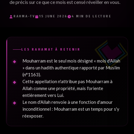
de précis sur ce que ce mois est censé réveiller en vous.
Je souhaite recevoir les e-mails inspirants de RaHma-TV et
j'accepte la politique de confidentialité.
*
RAHMA-TV
15 JUNE 2026
4 MIN DE LECTURE
Je m'inscris
LES RAHAMAT À RETENIR
Mouharram est le seul mois désigné « mois d'Allah
» dans un hadith authentique rapporté par Muslim
(n°1163).
Cette appellation n'attribue pas Mouharram à
Allah comme une propriété, mais l'oriente
entièrement vers Lui.
Le nom d'Allah renvoie à une fonction d'amour
inconditionnel : Mouharram est un temps pour s'y
réexposer.