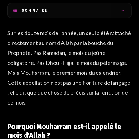
SOMMAIRE
Pourquoi Mouharram est-il appelé le mois d'Allah ?
Sur les douze mois de l'année, un seul a été rattaché
Qu'est-ce que cela signifie d'attribuer un mois à Allah ?
directement au nom d'Allah par la bouche du
Que dit le nom d'Allah sur ce que ce mois doit réveiller
Prophète. Pas Ramadan, le mois du jeûne
obligatoire. Pas Dhoul-Hijja, le mois du pèlerinage.
Mais Mouharram, le premier mois du calendrier.
Cette appellation n'est pas une fioriture de langage
: elle dit quelque chose de précis sur la fonction de
ce mois.
Pourquoi Mouharram est-il appelé le
mois d'Allah ?