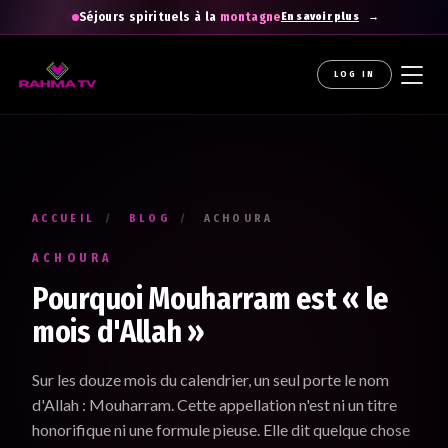
Séjours spirituels à la
montagne
En savoir plus
LOG IN
La newsletter gratuite qui diffuse la
raHma
Recevez les enseignements du Professeur Raouti dans
votre boîte mail : des rappels et conseils pour
apprendre
,
comprendre
et
cheminer
.
ACCUEIL
/
BLOG
/
ACHOURA
Votre prénom *
ACHOURA
Renseignez votre prénom
Pourquoi Mouharram est « le
mois d'Allah »
Votre adresse e-mail *
Sur les douze mois du calendrier, un seul porte le nom
Renseignez votre adresse email. Ex. : abc@xyz.com
d'Allah : Mouharram. Cette appellation n'est ni un titre
honorifique ni une formule pieuse. Elle dit quelque chose